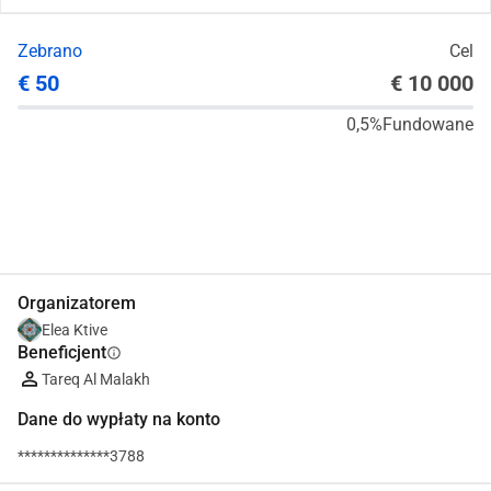
Zebrano
Cel
€ 50
€ 10 000
0,5%
Fundowane
Udostępnij
Podarować
Organizatorem
Elea Ktive
Beneficjent
info
Tareq Al Malakh
Dane do wypłaty na konto
**************3788