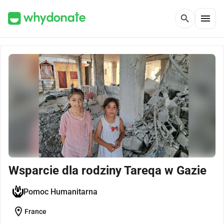
menu
search
Wsparcie dla rodziny Tareqa w Gazie
Pomoc Humanitarna
location_on
France