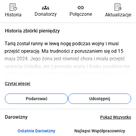
groups
link
Donatorzy
Połączone
Historia
Aktualizacje
Historia zbiórki pieniędzy
Tariq został ranny w lewą nogę podczas wojny i musi 
przejść operację. Ma trudności z poruszaniem się od 15 
maja 2024. Jego żona jest również chora i miała przejść 
operację żołądka, ale z powodu wojny i braku zasobów nie 
mogła z tego skorzystać. Ojciec dwóch dziewczynek, żyje z 
rodziną pod namiotem na północy strefy Gazy od czasu, 
Czytaj więcej
kiedy siły okupacyjne izraelskie całkowicie zniszczyły jego 
dom, który kupił krótko przed wojną i w którym 
Podarować
Udostępnij
przechowywał wszystkie swoje dobra. 
Nour, jego żona jest siostrą naszego zmarłego Ahmeda 
Darowizny
Pokaż Wszystko
Abeda, dla którego otworzyłem inną kampanię wsparcia 
ratunkowego. Jestem w stałym kontakcie z całą rodziną od 
Ostatnie Darowizny
Najlepsi Współpracownicy
tego czasu i Tareq imponuje mi bardzo swą życzliwością i 