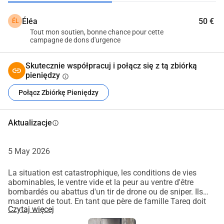
dobrocią. 
Éléa
50 €
ÉL
Dziękuję za wsparcie i za ludzką postawę 
Tout mon soutien, bonne chance pour cette
Éléa Ktive
campagne de dons d'urgence
Skutecznie współpracuj i połącz się z tą zbiórką
pieniędzy
info
Połącz Zbiórkę Pieniędzy
Aktualizacje
info
5 May 2026
La situation est catastrophique, les conditions de vies
abominables, le ventre vide et la peur au ventre d'être
bombardés ou abattus d'un tir de drone ou de sniper. Ils
manquent de tout. En tant que père de famille Tareq doit
Czytaj więcej
tous les jours parcourir des kilomètres à pieds pour aller
chercher de l'eau malgré des douleurs constantes. Il n'y a