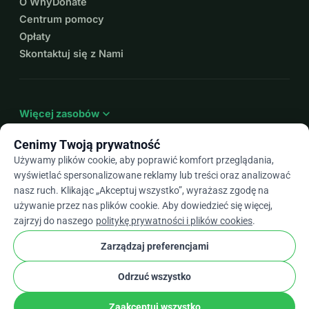
O WhyDonate
Centrum pomocy
Opłaty
Skontaktuj się z Nami
expand_more
Więcej zasobów
Cenimy Twoją prywatność
Używamy plików cookie, aby poprawić komfort przeglądania,
wyświetlać spersonalizowane reklamy lub treści oraz analizować
arrow_drop_down
Pl
nasz ruch. Klikając „Akceptuj wszystko”, wyrażasz zgodę na
używanie przez nas plików cookie. Aby dowiedzieć się więcej,
★★★★★
4,9 / 5 na podstawie ponad 500 opinii
zajrzyj do naszego
politykę prywatności i plików cookies
.
Zarządzaj preferencjami
© 2012–2026
WhyDonate
Prywatność i pliki cookie
Odrzuć wszystko
cookie
Regulamin
Ustawienia Plików Cookie
stripe
Stworzone w Europie
★
Zweryfikowany Partner
check
Zaakceptuj wszystko