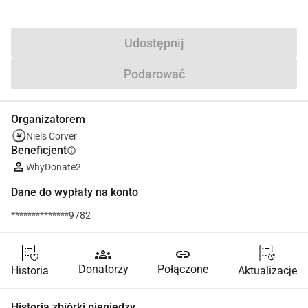
Udostępnij
Podarować
Organizatorem
Niels Corver
Beneficjent
info
WhyDonate2
Dane do wypłaty na konto
**************9782
groups
link
Donatorzy
Połączone
Historia
Aktualizacje
Historia zbiórki pieniędzy