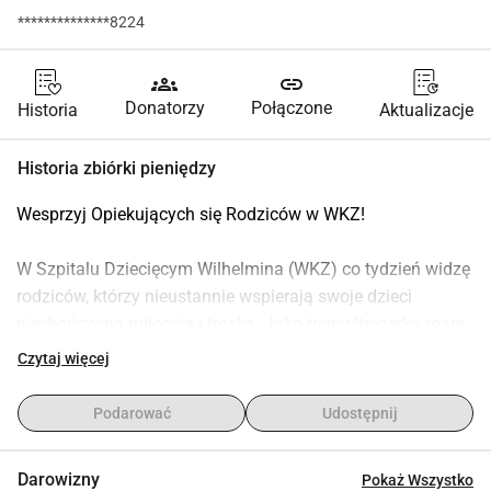
**************8224
groups
link
Donatorzy
Połączone
Historia
Aktualizacje
Historia zbiórki pieniędzy
Wesprzyj Opiekujących się Rodziców w WKZ!
W Szpitalu Dziecięcym Wilhelmina (WKZ) co tydzień widzę 
rodziców, którzy nieustannie wspierają swoje dzieci 
nieskończoną miłością i troską. Jako trener/trenerka mam 
przywilej zapewnić im chwilę odpoczynku i ruchu. Co 
Czytaj więcej
czwartek, gdy to możliwe, rodzice przychodzą do mnie na 
godzinę sportu. Chwila na odetchnięcie i zadbanie o 
Podarować
Udostępnij
własne zdrowie.
Darowizny
Pokaż Wszystko
Niemniej jednak są rodzice, którzy ze względu na 