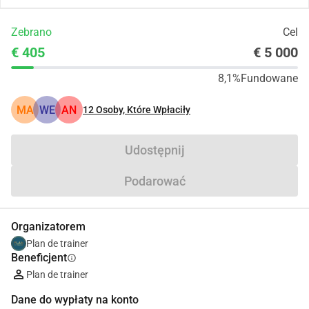
Zebrano
Cel
€ 405
€ 5 000
8,1%
Fundowane
MA
WE
AN
12
Osoby, Które Wpłaciły
Udostępnij
Podarować
Organizatorem
Plan de trainer
Beneficjent
info
Plan de trainer
Dane do wypłaty na konto