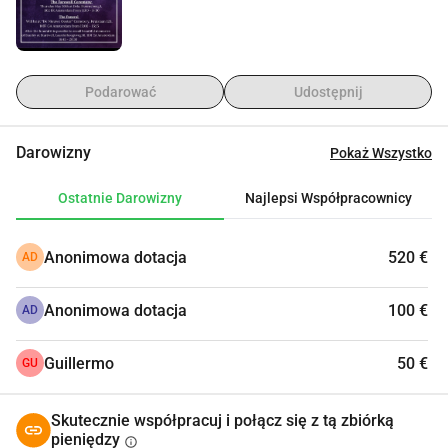
Podarować
Udostępnij
Darowizny
Pokaż Wszystko
Ostatnie Darowizny
Najlepsi Współpracownicy
Anonimowa dotacja
520 €
AD
Anonimowa dotacja
100 €
AD
Guillermo
50 €
GU
Skutecznie współpracuj i połącz się z tą zbiórką
pieniędzy
info