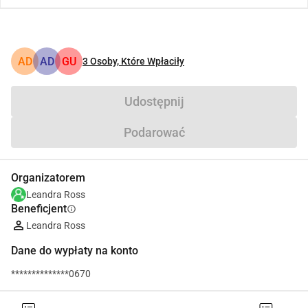
AD
AD
GU
3
Osoby, Które Wpłaciły
Udostępnij
Podarować
Organizatorem
Leandra Ross
Beneficjent
info
Leandra Ross
Dane do wypłaty na konto
**************0670