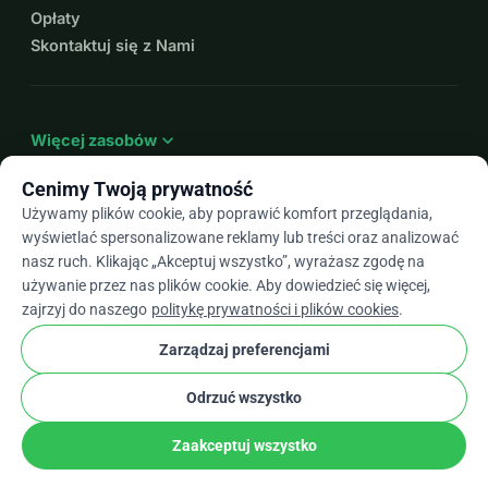
Opłaty
Skontaktuj się z Nami
expand_more
Więcej zasobów
Cenimy Twoją prywatność
Używamy plików cookie, aby poprawić komfort przeglądania,
wyświetlać spersonalizowane reklamy lub treści oraz analizować
arrow_drop_down
Pl
nasz ruch. Klikając „Akceptuj wszystko”, wyrażasz zgodę na
używanie przez nas plików cookie. Aby dowiedzieć się więcej,
★★★★★
4,9 / 5 na podstawie ponad 500 opinii
zajrzyj do naszego
politykę prywatności i plików cookies
.
Zarządzaj preferencjami
© 2012–2026
WhyDonate
Prywatność i pliki cookie
Odrzuć wszystko
cookie
Regulamin
Ustawienia Plików Cookie
stripe
Stworzone w Europie
★
Zweryfikowany Partner
check
Zaakceptuj wszystko
Udostępnij
Podarować