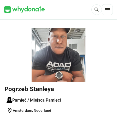
menu
search
Pogrzeb Stanleya
Pamięć / Miejsca Pamięci
location_on
Amsterdam, Nederland