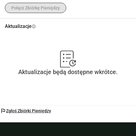
Połącz Zbiórkę Pieniędzy
Aktualizacje
info
Aktualizacje będą dostępne wkrótce.
flag
Zgłoś Zbiórki Pieniędzy