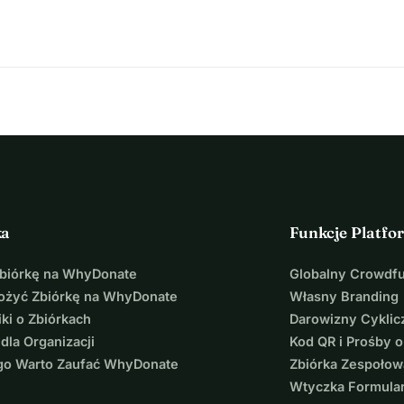
ka
Funkcje Platfo
Zbiórkę na WhyDonate
Globalny Crowdf
łożyć Zbiórkę na WhyDonate
Własny Branding
ki o Zbiórkach
Darowizny Cyklic
 dla Organizacji
Kod QR i Prośby o
go Warto Zaufać WhyDonate
Zbiórka Zespołow
Wtyczka Formula