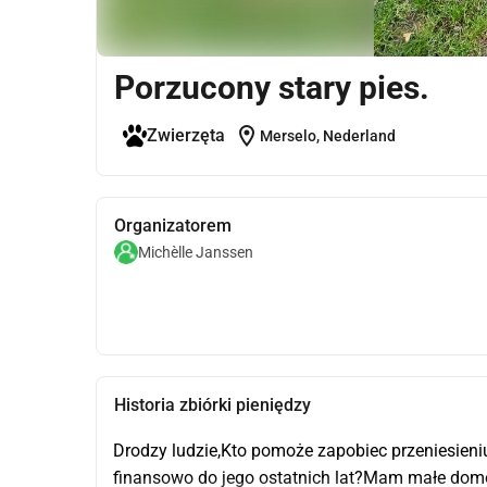
Porzucony stary pies.
location_on
Zwierzęta
Merselo, Nederland
Organizatorem
Michèlle Janssen
Historia zbiórki pieniędzy
Drodzy ludzie,Kto pomoże zapobiec przeniesieniu
finansowo do jego ostatnich lat?Mam małe domowe