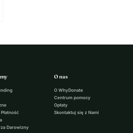
rmy
O nas
unding
O WhyDonate
Centrum pomocy
zne
Opłaty
 Płatność
Skontaktuj się z Nami
a
rza Darowizny