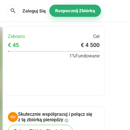
search
Zaloguj Się
Rozpocznij Zbiórkę
Zebrano
Cel
€ 45
€ 4 500
1%
Fundowane
Udostępnij
Podarować
Skutecznie współpracuj i połącz się
z tą zbiórką pieniędzy
info