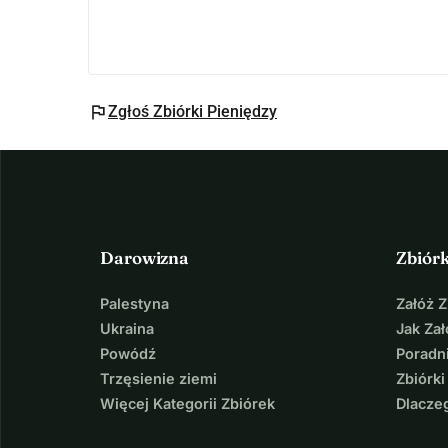
flag
Zgłoś Zbiórki Pieniędzy
Darowizna
Zbiór
Palestyna
Załóż 
Ukraina
Jak Za
Powódź
Poradni
Trzęsienie ziemi
Zbiórki
Więcej Kategorii Zbiórek
Dlacze