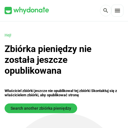
menu
search
Hej!
Zbiórka pieniędzy nie
została jeszcze
opublikowana
Właściciel zbiórki jeszcze nie opublikował tej zbiórki Skontaktuj się z
właścicielem zbiórki, aby opublikować stronę
Search another zbiórka pieniędzy