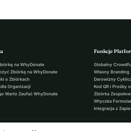
ka
Funkcje Platfo
Zbiórkę na WhyDonate
Globalny Crowdf
łożyć Zbiórkę na WhyDonate
Własny Branding
ki o Zbiórkach
Darowizny Cyklic
 dla Organizacji
Kod QR i Prośby o
go Warto Zaufać WhyDonate
Zbiórka Zespołow
Wtyczka Formula
Integracja z Zapie