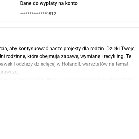
Dane do wypłaty na konto
**************9812
a, aby kontynuować nasze projekty dla rodzin. Dzięki Twojej 
ni rodzinne, które obejmują zabawę, wymianę i recykling. Te 
bawek i odzieży dziecięcej w Holandii, warsztatów na temat 
aprawczej.
i łączyć rodziny. Wspieraj nas i przyczyń się do bardziej 
bawa i dzielenie się to wartości centralne naszych projektów. 
o młodych, jak i starszych. W czasach, gdy samotność, 
yskują na znaczeniu, my w pozytywny sposób dajemy temu 
fitości, gdy wymieniamy lub naprawiamy. Efektem ubocznym 
e dla naszej planety.