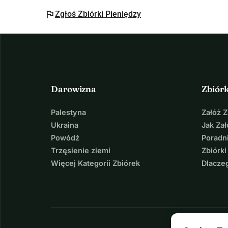
Serdeczne pozdrowienia,
flag
Zgłoś Zbiórki Pieniędzy
Conchita i Kris
Darowizna
Zbiór
Palestyna
Załóż 
Ukraina
Jak Za
Powódź
Poradni
Trzęsienie ziemi
Zbiórki
Więcej Kategorii Zbiórek
Dlacze