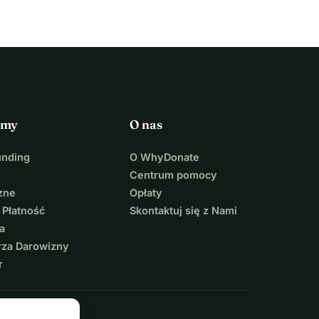
rmy
O nas
unding
O WhyDonate
Centrum pomocy
zne
Opłaty
 Płatność
Skontaktuj się z Nami
a
rza Darowizny
r