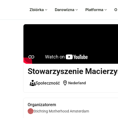
Zbiórka
expand_more
Darowizna
expand_more
Platforma
expand_more
O
Stowarzyszenie Macierz
location_on
Społeczność
Nederland
Organizatorem
Stichting Motherhood Amsterdam