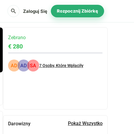
search
Zaloguj Się
Rozpocznij Zbiórkę
Zebrano
€ 280
AD
AD
SA
7
Osoby, Które Wpłaciły
Udostępnij
Podarować
Pokaż Wszystko
Darowizny