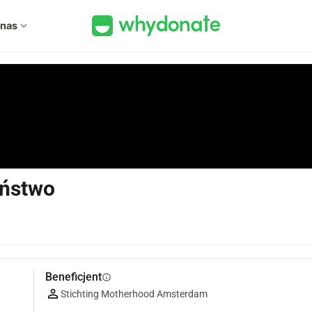
 nas
expand_more
yństwo
Beneficjent
info
Stichting Motherhood Amsterdam