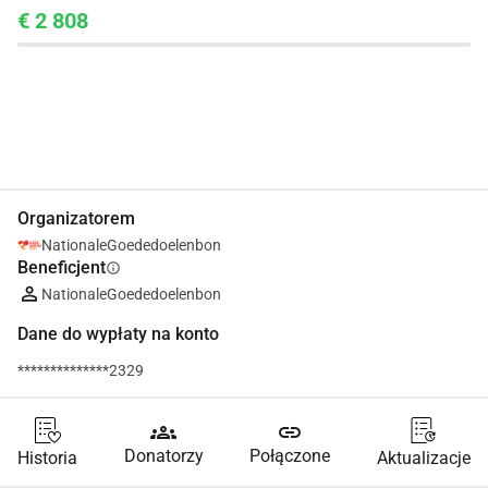
€ 2 808
Udostępnij
Podarować
Organizatorem
NationaleGoededoelenbon
Beneficjent
info
NationaleGoededoelenbon
Dane do wypłaty na konto
**************2329
groups
link
Donatorzy
Połączone
Historia
Aktualizacje