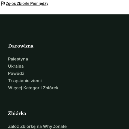
flag
Zgłoś Zbiórki Pieniędzy
Darowizna
Palestyna
Ukraina
Powódź
Trzęsienie ziemi
Więcej Kategorii Zbiórek
Zbiórka
Załóż Zbiórkę na WhyDonate