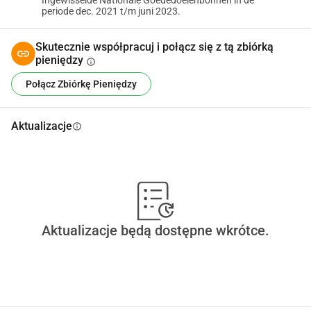
Ingewisselde Nationale Goededoelenbonnen in de
periode dec. 2021 t/m juni 2023.
Skutecznie współpracuj i połącz się z tą zbiórką
pieniędzy
info
Połącz Zbiórkę Pieniędzy
Aktualizacje
info
Aktualizacje będą dostępne wkrótce.