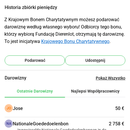
Historia zbiórki pieniędzy
Z Krajowym Bonem Charytatywnym możesz podarować 
darowiznę według własnego wyboru! Odbiorcy tego bonu, 
którzy wybiorą Fundację Dierenlot, otrzymają tę darowiznę. 
To jest inicjatywa 
Krajowego Bonu Charytatywnego
.
Podarować
Udostępnij
Darowizny
Pokaż Wszystko
Ostatnie Darowizny
Najlepsi Współpracownicy
Jose
50 €
JO
NationaleGoededoelenbon
2 758 €
NA