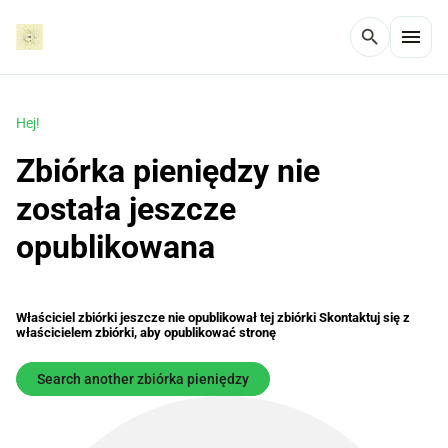
menu
search
Hej!
Zbiórka pieniędzy nie
została jeszcze
opublikowana
Właściciel zbiórki jeszcze nie opublikował tej zbiórki Skontaktuj się z
właścicielem zbiórki, aby opublikować stronę
Search another zbiórka pieniędzy