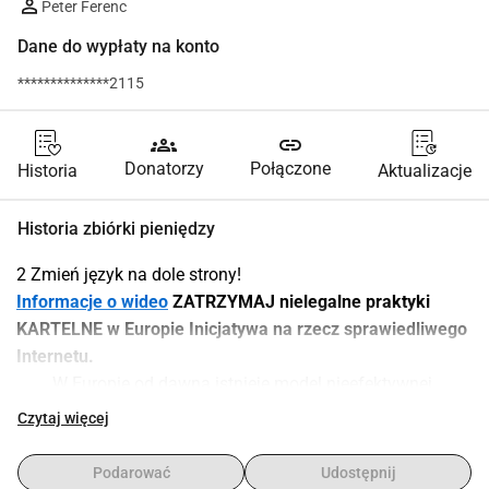
Peter Ferenc
Dane do wypłaty na konto
**************2115
groups
link
Donatorzy
Połączone
Historia
Aktualizacje
Historia zbiórki pieniędzy
2 Zmień język na dole strony!
Informacje o wideo
 ZATRZYMAJ nielegalne praktyki 
KARTELNE w Europie Inicjatywa na rzecz sprawiedliwego 
Internetu.
W Europie od dawna istnieje model nieefektywnej 
konkurencji w sektorze telekomunikacyjnym.
Czytaj więcej
Skutkiem tego są 
wysokie ceny za usługi internetowe i 
mobilne
, ograniczona (brak, tylko pozorna) konkurencja 
Podarować
Udostępnij