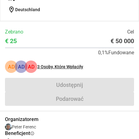
location_on
Deutschland
Zebrano
Cel
€ 25
€ 50 000
0,1%
Fundowane
AD
AD
AD
3
Osoby, Które Wpłaciły
Udostępnij
Podarować
Organizatorem
Peter Ferenc
Beneficjent
info