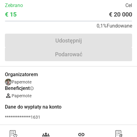
Zebrano
Cel
€ 15
€ 20 000
0,1%
Fundowane
Udostępnij
Podarować
Organizatorem
Papernote
Beneficjent
info
Papernote
Dane do wypłaty na konto
**************1631
groups
link