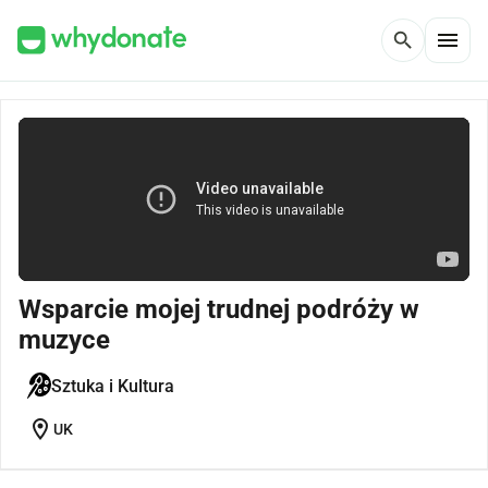
menu
search
Wsparcie mojej trudnej podróży w
muzyce
Sztuka i Kultura
location_on
UK