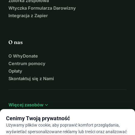
Zbiórka Zespołowa
Wtyczka Formularza Darowizny
Integracja z Zapier
O nas
O WhyDonate
Centrum pomocy
Opłaty
Skontaktuj się z Nami
expand_more
Więcej zasobów
Cenimy Twoją prywatność
Używamy plików cookie, aby poprawić komfort przeglądania,
wyświetlać spersonalizowane reklamy lub treści oraz analizować