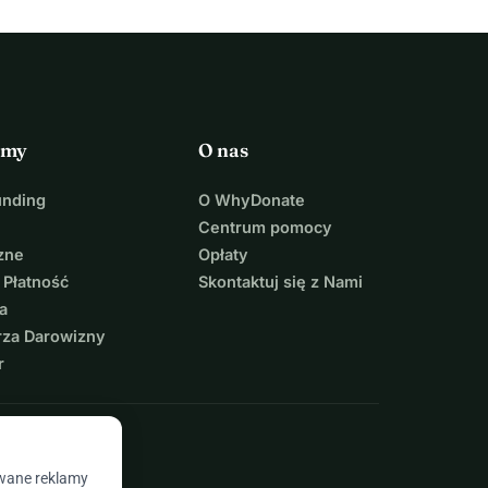
rmy
O nas
unding
O WhyDonate
Centrum pomocy
zne
Opłaty
 Płatność
Skontaktuj się z Nami
a
rza Darowizny
r
owane reklamy