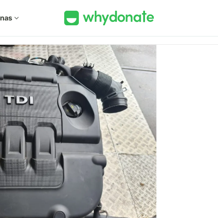
 nas
expand_more