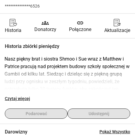
**************6526
groups
link
Donatorzy
Połączone
Historia
Aktualizacje
Historia zbiórki pieniędzy
Nasz piękny brat i siostra Shmoo i Sue wraz z Matthew i 
Patrice pracują nad projektem budowy szkoły społecznej w 
Gambii od kilku lat. Siedząc i dzieląc się z piękną grupą 
ludzi przy ognisku w zeszłym tygodniu, powiedzieli, że 
potrzebują tylko 30 tysięcy funtów, aby zakończyć ten 
niesamowity projekt, który już jest w toku, zobacz ich 
Czytaj więcej
postępy do tej pory tutaj.
https://www.gibc.love/
Podarować
Udostępnij
Proszę wszystkich moich przyjaciół, współpracowników, 
współtwórców i rodzinę o podzielenie się tą zbiórką 
Darowizny
Pokaż Wszystko
funduszy i poproszenie swoich przyjaciół i rodziny o to 