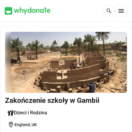
menu
search
Zakończenie szkoły w Gambii
Dzieci i Rodzina
location_on
England, UK