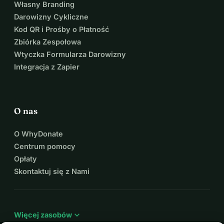
Własny Branding
Darowizny Cykliczne
Kod QR i Prośby o Płatność
Zbiórka Zespołowa
Wtyczka Formularza Darowizny
Integracja z Zapier
O nas
O WhyDonate
Centrum pomocy
Opłaty
Skontaktuj się z Nami
expand_more
Więcej zasobów