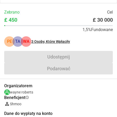
Zebrano
Cel
£ 450
£ 30 000
1,5%
Fundowane
PE
TA
WA
3
Osoby, Które Wpłaciły
Udostępnij
Podarować
Organizatorem
wayne roberts
Beneficjent
info
Shmoo
Dane do wypłaty na konto