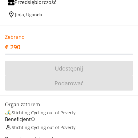
Przedsiębiorczość
location_on
Jinja, Uganda
Zebrano
€ 290
Udostępnij
Podarować
Organizatorem
Stichting Cycling out of Poverty
Beneficjent
info
Stichting Cycling out of Poverty