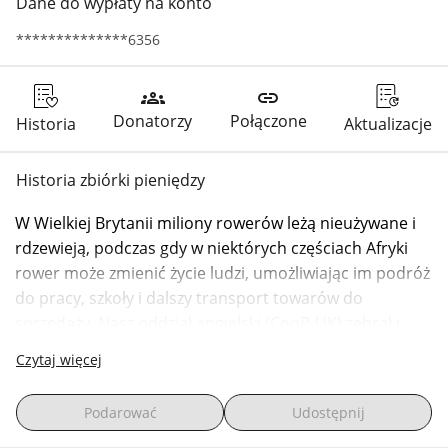
Dane do wypłaty na konto
**************6356
groups
link
Donatorzy
Połączone
Historia
Aktualizacje
Historia zbiórki pieniędzy
W Wielkiej Brytanii miliony rowerów leżą nieużywane i 
rdzewieją, podczas gdy w niektórych częściach Afryki 
rower może zmienić życie ludzi, umożliwiając im podróż 
do pracy, szkoły i dalszy transport towarów do 
sprzedaży. Nasz oddział angielski (CooP-UK) zebrał i 
otrzymał 150 rowerów i chce je przekazać CooP-
Czytaj więcej
Uganda. Aby przetransportować pełny kontener z 
używanymi rowerami i uruchomić warsztat rowerowy, 
Podarować
Udostępnij
zbieramy 7000 EUR.