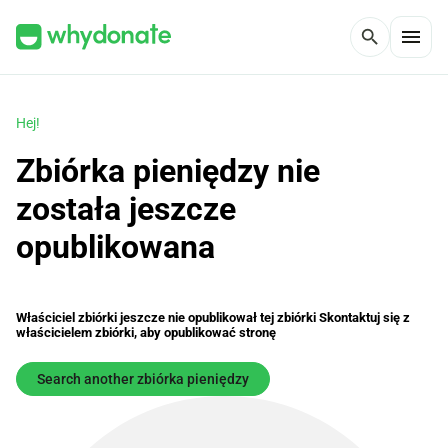
menu
search
Hej!
Zbiórka pieniędzy nie
została jeszcze
opublikowana
Właściciel zbiórki jeszcze nie opublikował tej zbiórki Skontaktuj się z
właścicielem zbiórki, aby opublikować stronę
Search another zbiórka pieniędzy