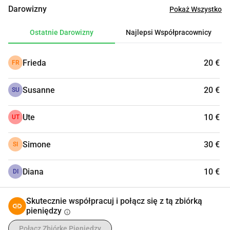
byłoby wspaniale, gdybyś nas wsparł. Każda, nawet 
Darowizny
Pokaż Wszystko
najmniejsza kwota, ma znaczenie!
Ostatnie Darowizny
Najlepsi Współpracownicy
Frieda
20 €
FR
Susanne
20 €
SU
Ute
10 €
UT
Simone
30 €
SI
Diana
10 €
DI
Skutecznie współpracuj i połącz się z tą zbiórką
pieniędzy
info
Połącz Zbiórkę Pieniędzy