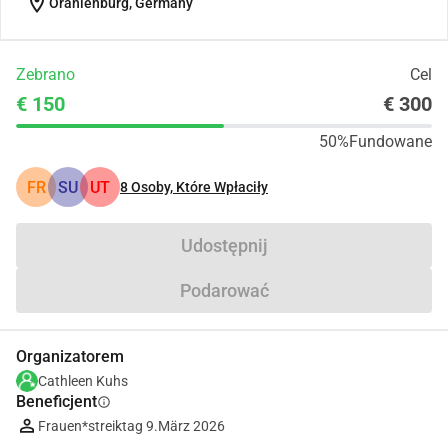
location_on
Oranienburg, Germany
Zebrano
Cel
€ 150
€ 300
50%
Fundowane
FR
SU
UT
8
Osoby, Które Wpłaciły
Udostępnij
Podarować
Organizatorem
Cathleen Kuhs
Beneficjent
info
Frauen*streiktag 9.März 2026