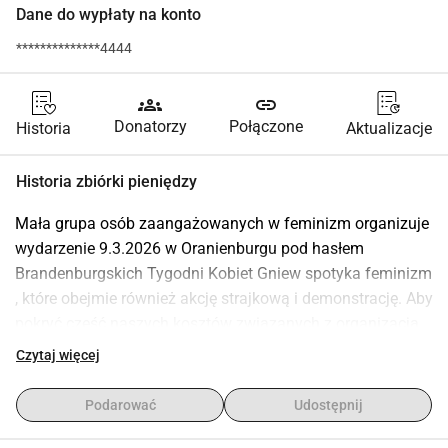
Dane do wypłaty na konto
**************4444
groups
link
Donatorzy
Połączone
Historia
Aktualizacje
Historia zbiórki pieniędzy
Mała grupa osób zaangażowanych w feminizm organizuje 
wydarzenie 9.3.2026 w Oranienburgu pod hasłem 
Brandenburgskich Tygodni Kobiet Gniew spotyka feminizm 
, które obejmie również akcję strajkową i demonstrację. Aby 
pokryć część naszych kosztów związanych z organizacją 
wydarzenia, potrzebujemy jeszcze wsparcia finansowego. 
Czytaj więcej
Jeśli również ty jesteś za 100% równością wszystkich płci i 
opowiadasz się za sprawiedliwym światem, w którym 
Podarować
Udostępnij
równość szans jest wypełniona życiem i solidarnością, 