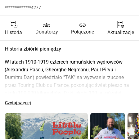
**************4277
groups
link
Donatorzy
Połączone
Historia
Aktualizacje
Historia zbiórki pieniędzy
W latach 1910-1919 czterech rumuńskich wędrowców 
(Alexandru Pascu, Gheorghe Negreanu, Paul Pîrvu i 
Dumitru Dan) powiedziało "TAK" na wyzwanie rzucone 
przez Touring Club du France, pokonując świat pieszo na 
około 100 000 kilometrów. Dziś, około 100 lat później, 
powiedziałem "TAK" na podobne wyzwanie rzucone przez 
Czytaj więcej
młode, odważne lwy z 
Little People Romania
.
Nazwam projekt 
WIKING NA DRODZE
, który rozpocznie się 
w maju 2025 roku. Będzie to podróż licząca 35 000 
kilometrów od najbardziej północnego klubu piłkarskiego 