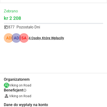
Zebrano
kr 2 208
877
Pozostało Dni
AD
AD
SA
4
Osoby, Które Wpłaciły
Udostępnij
Podarować
Organizatorem
Viking on Road
Beneficjent
info
Viking on Road
Dane do wypłaty na konto