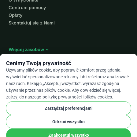
Centrum pomocy
Opłaty
Skontaktuj się z Nami
expand_more
Więcej zasobów
Cenimy Twoją prywatność
Używamy plików cookie, aby poprawić komfort przeglądania,
wyświetlać spersonalizowane reklamy lub treści oraz analizować
arrow_drop_down
Pl
nasz ruch. Klikając „Akceptuj wszystko”, wyrażasz zgodę na
używanie przez nas plików cookie. Aby dowiedzieć się więcej,
★★★★★
4,9 / 5 na podstawie ponad 500 opinii
zajrzyj do naszego
politykę prywatności i plików cookies
.
Zarządzaj preferencjami
© 2012–2026
WhyDonate
Prywatność i pliki cookie
Odrzuć wszystko
cookie
Regulamin
Ustawienia Plików Cookie
stripe
Stworzone w Europie
★
Zweryfikowany Partner
check
Zaakceptuj wszystko