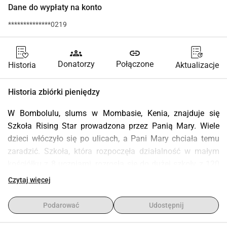
Dane do wypłaty na konto
**************0219
groups
link
Donatorzy
Połączone
Historia
Aktualizacje
Historia zbiórki pieniędzy
W Bombolulu, slums w Mombasie, Kenia, znajduje się 
Szkoła Rising Star prowadzona przez Panią Mary. Wiele 
dzieci włóczyło się po ulicach, a Pani Mary chciała temu 
zaradzić. Szkoła, która rozpoczęła działalność w małym 
kościółku z 8 uczniami, rozrosła się do dużej szkoły z 120 
dziećmi. Uczą się tutaj certyfikowani nauczyciele, których 
Czytaj więcej
szkolenie zostało sfinansowane przez Fundację 
Doingoood. Wszystkie dzieci otrzymują lunch w szkole, 
Podarować
Udostępnij
który dla większości z nich jest jedynym posiłkiem w ciągu 