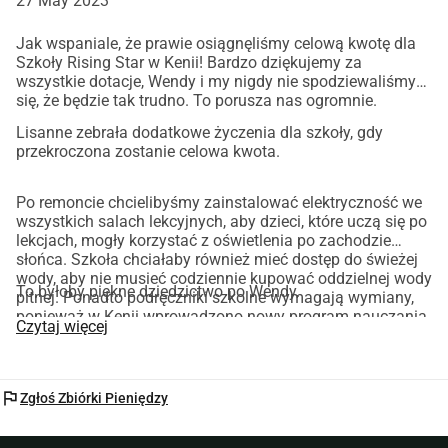
27 May 2023
relacje z Doingoood i szkołą Pani Mary. W październiku 
2022 roku odwiedziła to miejsce.
Jak wspaniale, że prawie osiągnęliśmy celową kwotę dla
Do zakończenia modernizacji i wypłacenia zaległych pensji 
Szkoły Rising Star w Kenii! Bardzo dziękujemy za
nauczycieli potrzeba 5361 euro. 
wszystkie dotacje, Wendy i my nigdy nie spodziewaliśmy
się, że będzie tak trudno. To porusza nas ogromnie.
Lisanne zebrała dodatkowe życzenia dla szkoły, gdy
przekroczona zostanie celowa kwota.
Po remoncie chcielibyśmy zainstalować elektryczność we
wszystkich salach lekcyjnych, aby dzieci, które uczą się po
lekcjach, mogły korzystać z oświetlenia po zachodzie
słońca. Szkoła chciałaby również mieć dostęp do świeżej
wody, aby nie musieć codziennie kupować oddzielnej wody
To byłoby piękne dziedzictwo po Wendy.
pitnej. Ponadto podręczniki szkolne wymagają wymiany,
ponieważ w Kenii wprowadzono nowy program nauczania.
Czytaj więcej
Szkoła chciałaby również dać wszystkim dzieciom strój
sportowy na lekcje WF. Obecnie dzieci uprawiają sport w
swoim zwykłym mundurku szkolnym. Tablice szkolne
również wymagają wymiany.
flag
Zgłoś Zbiórki Pieniędzy