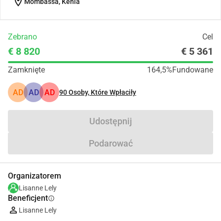
location_on
Mombassa, Kenia
Zebrano
Cel
€ 8 820
€ 5 361
Zamknięte
164,5%
Fundowane
AD
AD
AD
90
Osoby, Które Wpłaciły
Udostępnij
Podarować
Organizatorem
Lisanne Lely
Beneficjent
info
Lisanne Lely