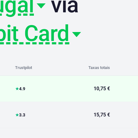
ugal
via
bit Card
Trustpilot
Taxas totais
10,75 €
★
4.9
15,75 €
★
3.3