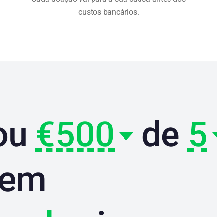
custos bancários.
ou
€500
de
5
 em