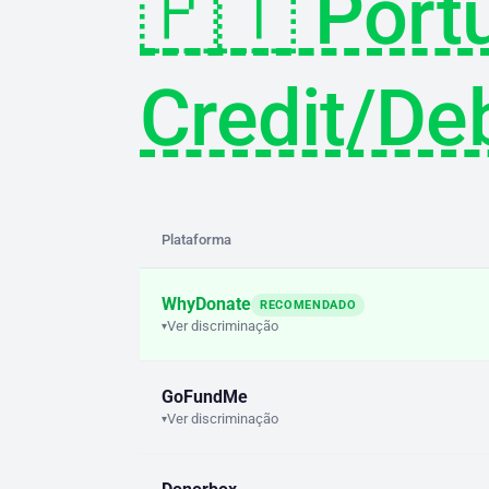
🇵🇹 Port
Credit/De
Plataforma
WhyDonate
RECOMENDADO
Ver discriminação
▾
GoFundMe
Ver discriminação
▾