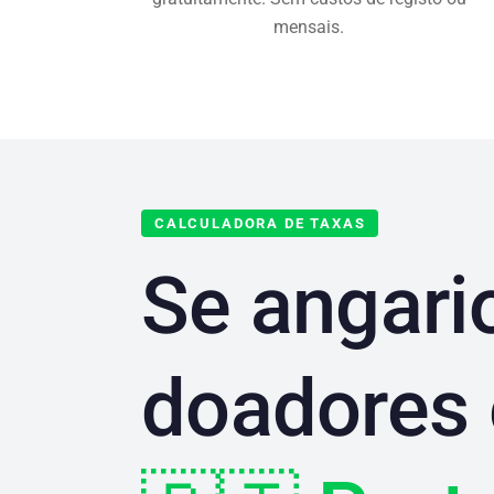
mensais.
CALCULADORA DE TAXAS
Se angari
doadores