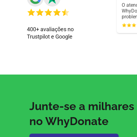
O aten
WhyDon
proble
do Stri
me com
400+ avaliações no
passo,
Trustpilot e Google
simple
Junte-se a milhares
no WhyDonate