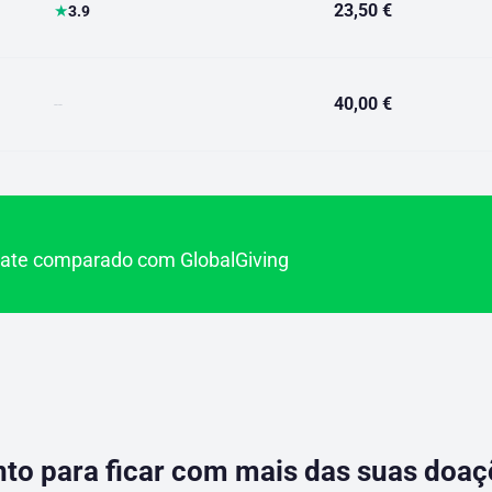
23,50 €
★
3.9
40,00 €
--
te comparado com GlobalGiving
to para ficar com mais das suas doa