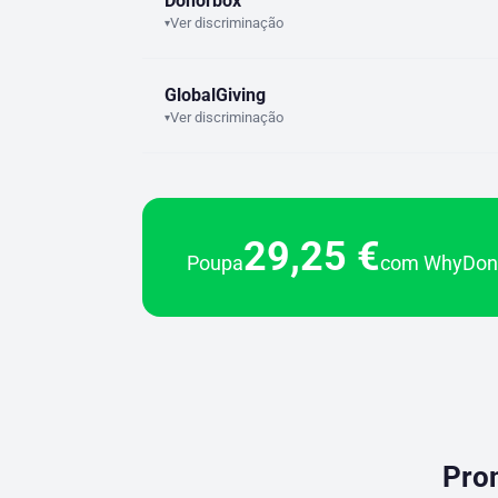
Donorbox
Ver discriminação
▾
GlobalGiving
Ver discriminação
▾
29,25 €
Poupa
com WhyDona
Pron