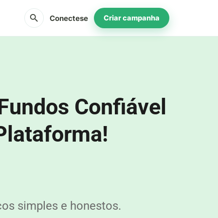
search
Conectese
Criar campanha
Fundos Confiável
Plataforma!
os simples e honestos.