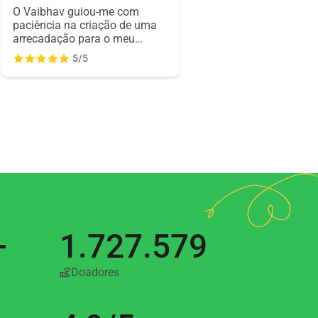
O Vaibhav guiou-me com
paciência na criação de uma
arrecadação para o meu
amigo que luta contra o
5/5
câncer. A sabedoria, a
gentileza e o apoio dele
tornaram o sucesso possível.
Sou muito grato ao
WhyDonate.
+
1.727.579
Doadores