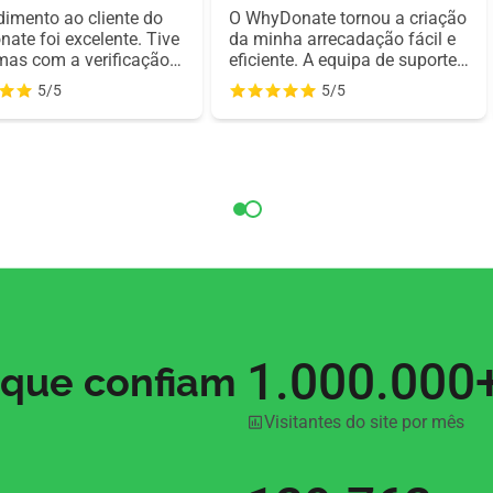
dimento ao cliente do
O WhyDonate tornou a criação
ate foi excelente. Tive
da minha arrecadação fácil e
mas com a verificação
eficiente. A equipa de suporte
pe, mas eles guiaram-
respondeu sempre com
5/5
5/5
 cuidado passo a
rapidez, guiando-me em cada
 tornando o processo
passo. A plataforma é intuitiva
s e sem stress.
e a transparência das doações
impressiona. Recomendo
muito!
1.000.000
 que confiam
Visitantes do site por mês