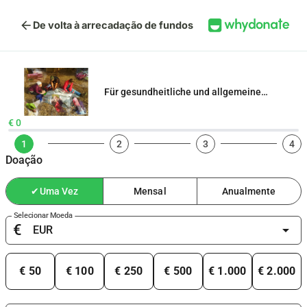
arrow_back
De volta à arrecadação de fundos
Für gesundheitliche und allgemeine
Sicherheit von uns allen in der Natur
€ 0
1
2
3
4
Doação
✔
Uma Vez
Mensal
Anualmente
Selecionar Moeda
€
arrow_drop_down
€ 50
€ 100
€ 250
€ 500
€ 1.000
€ 2.000