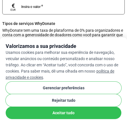
€
*
Insira o valor
EUR
Tipos de serviços WhyDonate
WhyDonate tem uma taxa de plataforma de 0% para organizadores e
conta com a generosidade de doadores como você para garantir que
essas doações permaneçam gratuitas. Ajuste o valor da gorjeta
usando o controle deslizante ou insira uma gorjeta personalizada
Valorizamos a sua privacidade
abaixo.
Usamos cookies para melhorar sua experiência de navegação,
veicular anúncios ou conteúdo personalizado e analisar nosso
0%
tráfego. Ao clicar em “Aceitar tudo”, você concorda com o uso de
cookies. Para saber mais, dê uma olhada em nosso
política de
privacidade e cookies
.
Insira a dica personalizada
Gerenciar preferências
Próximo
Rejeitar tudo
arrow_drop_down
Pt
cookie
Aceitar tudo