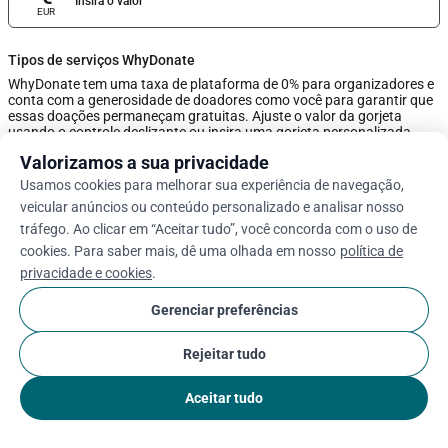
Insira o valor
EUR
Tipos de serviços WhyDonate
WhyDonate tem uma taxa de plataforma de 0% para organizadores e
conta com a generosidade de doadores como você para garantir que
essas doações permaneçam gratuitas. Ajuste o valor da gorjeta
usando o controle deslizante ou insira uma gorjeta personalizada
abaixo.
Valorizamos a sua privacidade
Usamos cookies para melhorar sua experiência de navegação,
0%
veicular anúncios ou conteúdo personalizado e analisar nosso
tráfego. Ao clicar em “Aceitar tudo”, você concorda com o uso de
cookies. Para saber mais, dê uma olhada em nosso
política de
Insira a dica personalizada
privacidade e cookies
.
Próximo
Gerenciar preferências
Rejeitar tudo
arrow_drop_down
Pt
cookie
Aceitar tudo