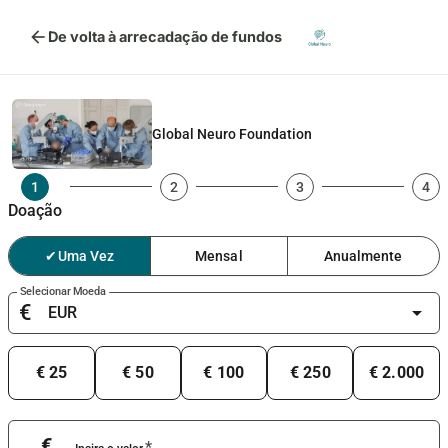
arrow_back
De volta à arrecadação de fundos
Global Neuro Foundation
1
2
3
4
Doação
✔
Uma Vez
Mensal
Anualmente
Selecionar Moeda
€
arrow_drop_down
€ 25
€ 50
€ 100
€ 250
€ 2.000
€
*