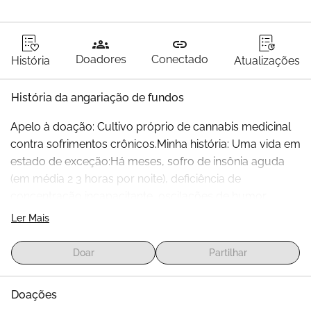
groups
link
Doadores
Conectado
História
Atualizações
História da angariação de fundos
Apelo à doação: Cultivo próprio de cannabis medicinal 
contra sofrimentos crônicos.Minha história: Uma vida em 
estado de exceção:Há meses, sofro de insônia aguda 
(em média 2 3 horas por noite), deficiência de 
concentração incapacitante, oscilações de humor 
incontroláveis, além de total falta de desejo e apetite. 
Ler Mais
Meu cotidiano é marcado pela exaustão, isolamento 
social e pela perda da minha qualidade de vida. Após 
Doar
Partilhar
inúmeras consultas médicas e tentativas de tratamento 
sem sucesso, a cannabis medicinal permanece como 
Doações
minha última esperança mas o acesso na Alemanha é 