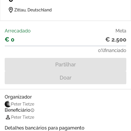
location_on
Zittau, Deutschland
Arrecadado
Meta
€ 0
€ 2.500
0%
financiado
Partilhar
Doar
Organizador
Peter Tietze
Beneficiário
info
Peter Tietze
Detalhes bancários para pagamento