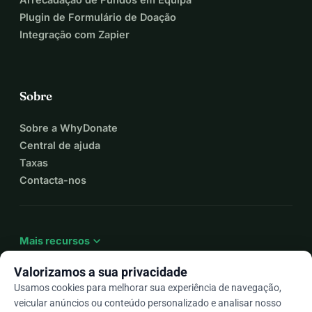
Plugin de Formulário de Doação
Integração com Zapier
Sobre
Sobre a WhyDonate
Central de ajuda
Taxas
Contacta-nos
expand_more
Mais recursos
Valorizamos a sua privacidade
Usamos cookies para melhorar sua experiência de navegação,
veicular anúncios ou conteúdo personalizado e analisar nosso