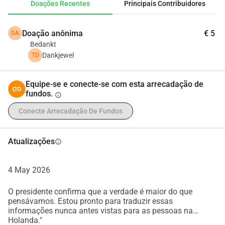
Doações Recentes
Principais Contribuidores
energia que não consigo me preparar completamente para 
minha tarefa espiritual. Decidi parar meu trabalho físico 
Doação anônima
€ 5
DA
após este mês para me concentrar 100% em:
Bedankt
• Estudar os arquivos divulgados.
Dankjewel
TD
• Estabelecer um fundo e uma comunidade para 
orientação.
Equipe-se e conecte-se com esta arrecadação de
• Apoiar pessoas que estão com medo das mudanças que 
fundos.
info
estão por vir.
Para ser um canal completamente claro e puro para esta 
Conecte Arrecadação De Fundos
importante missão, eu organizei minha vida recentemente 
em torno da pureza física e mental. Agora, estou focado 
Atualizações
info
100% no meu estado natural de ser e no meu crescimento 
espiritual, para que eu possa oferecer a paz e a 
4 May 2026
estabilidade que serão tão necessárias em breve. Agradeço 
desde já.
O presidente confirma que a verdade é maior do que
pensávamos. Estou pronto para traduzir essas
informações nunca antes vistas para as pessoas na
Holanda."