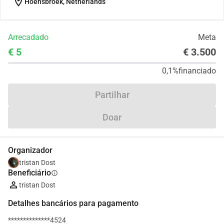
location_on
Hoensbroek, Netherlands
Arrecadado
Meta
€ 5
€ 3.500
0,1%
financiado
Partilhar
Doar
Organizador
tristan Dost
Beneficiário
info
tristan Dost
Detalhes bancários para pagamento
**************4524