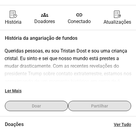
groups
link
Doadores
Conectado
História
Atualizações
História da angariação de fundos
Queridas pessoas, eu sou Tristan Dost e sou uma criança 
cristal. Eu sinto e sei que nosso mundo está prestes a 
mudar drasticamente. Com as recentes revelações do 
presidente Trump sobre contato extraterrestre, estamos nos 
aproximando de um momento histórico em cerca de 6 
meses. Minha missão é atuar como Portador de Paz 
Ler Mais
durante este período. Especialmente a geração acima de 
75 anos terá dificuldades com esta notícia, e eu quero estar 
Doar
Partilhar
lá para eles para manter a calma e oferecer explicações.
Por que eu preciso da sua ajuda: Neste momento, estou 
Doações
Ver Tudo
trabalhando na construção de estradas para pagar minhas 
contas. No entanto, isso consome tanto meu tempo e 