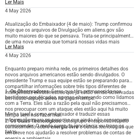
Ler Mais
4 May 2026
Atualização do Embaixador (4 de maio): Trump confirmou
hoje que os arquivos de Divulgação em aliens.gov são
muito maiores do que se pensava. Trata-se principalmente
de uma nova energia que tornará nossas vidas mais
Ler Mais
fáceis. Ele nos pede para manter a calma. Estou aqui
como transmissor para ajudar vocês com isso. Apoie a
4 May 2026
missão: [jouw WhyDonate link]"
Enquanto preparo minha rede, os primeiros detalhes dos
novos arquivos americanos estão sendo divulgados. O
presidente Trump e sua equipe estão se preparando para
compartilhar informações sobre três tipos diferentes de
1.
Os Observadores
: Seres que têm permanecido nos
inteligências extraterrestres que já estão sendo observadas
bastidores por décadas, apenas observando como lidamos
em nosso espaço aéreo há algum tempo:
com a Terra. Eles são a razão pela qual não precisamos
nos preocupar com um ataque; eles estão aqui há muito
Minha tarefa como embaixador é traduzir essas
tempo sem nos fazer mal.
informações para as pessoas que ainda não conseguem
2.
Os Guias Tecnológicos
: Este grupo é responsável pelo
compreender. O medo surge da ignorância; eu trago os
conhecimento sobre
energia livre
e outras tecnologias que
fatos.
em breve nos ajudarão a resolver problemas de contas de
energia e ambientais.