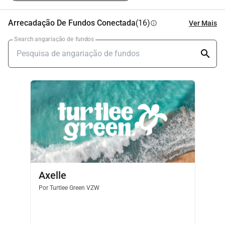
Arrecadação De Fundos Conectada
(16)
Ver Mais
info
Search angariação de fundos
Axelle
Por
Turtlee Green VZW