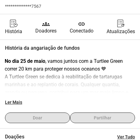
**************7567
groups
link
Doadores
Conectado
História
Atualizações
História da angariação de fundos
No dia 25 de maio
, vamos juntos com a Turtlee Green 
correr 20 km para proteger nossos oceanos 💙
A Turtlee Green se dedica à reabilitação de tartarugas 
marinhas e ao replantio de corais. Qualquer quantia, 
grande ou pequena, contribui para um mar mais limpo e 
saudável. Você gostaria de me patrocinar e fazer a 
Ler Mais
diferença juntos?
Em julho de 2025, Axelle - fundadora da Turtlee Green - fará 
Doar
Partilhar
um estágio de 6 meses no Quênia. Ao longo da 
deslumbrante costa, existem várias iniciativas de 
Doações
Ver Tudo
conservação oceânica que ela irá visitar e, com o seu 