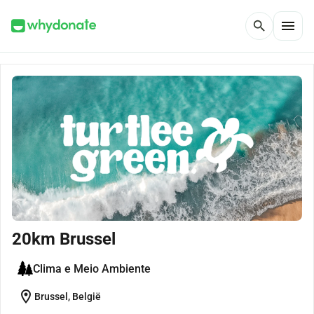
menu
search
20km Brussel
Clima e Meio Ambiente
location_on
Brussel, België