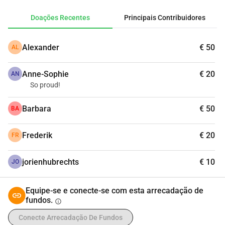
apoio, poderá ajudar!
Doações Recentes
Principais Contribuidores
Doe aqui e ajude 🐢
Alexander
€ 50
AL
Anne-Sophie
€ 20
AN
So proud!
Barbara
€ 50
BA
Frederik
€ 20
FR
jorienhubrechts
€ 10
JO
Equipe-se e conecte-se com esta arrecadação de
fundos.
info
Conecte Arrecadação De Fundos