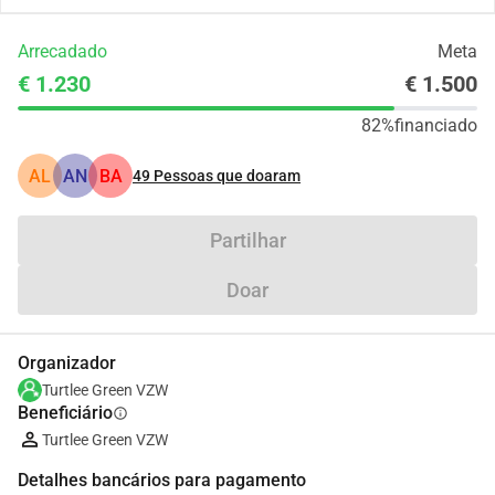
Arrecadado
Meta
€ 1.230
€ 1.500
82%
financiado
AL
AN
BA
49
Pessoas que doaram
Partilhar
Doar
Organizador
Turtlee Green VZW
Beneficiário
info
Turtlee Green VZW
Detalhes bancários para pagamento