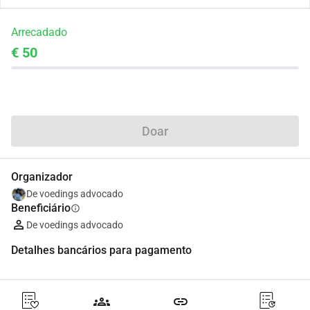
Arrecadado
€ 50
Partilhar
Doar
Organizador
De voedings advocado
Beneficiário
info
De voedings advocado
Detalhes bancários para pagamento
groups
link