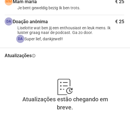
Mam maria
€ 25
MM
Je bent geweldig bezig Ik ben trots.
Doação anônima
€ 25
DA
Liselotte wat ben jij een enthousiast en leuk mens. Ik
luister graag naar de podcast. Ga zo door.
Super lief, dankjewel!!
DA
Atualizações
info
Atualizações estão chegando em
breve.