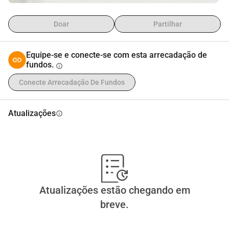
Doar
Partilhar
Equipe-se e conecte-se com esta arrecadação de
fundos.
info
Conecte Arrecadação De Fundos
Atualizações
info
Atualizações estão chegando em
breve.