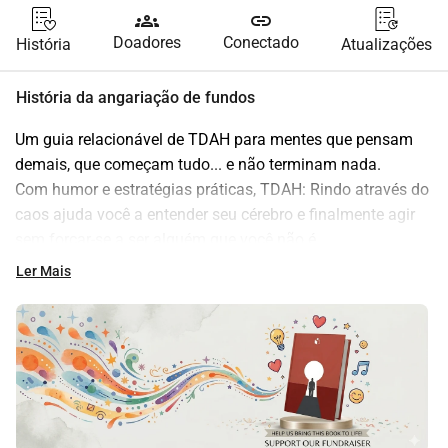
groups
link
Doadores
Conectado
História
Atualizações
História da angariação de fundos
Um guia relacionável de TDAH para mentes que pensam 
demais, que começam tudo... e não terminam nada.
Com humor e estratégias práticas, TDAH: Rindo através do 
caos ajuda você a entender seu cérebro e finalmente agir 
sem forçar-se a ser alguém que você não é.
Ler Mais