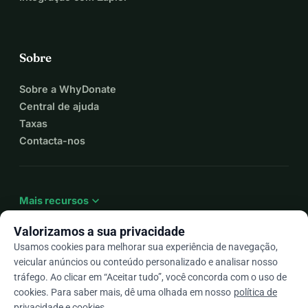
Sobre
Sobre a WhyDonate
Central de ajuda
Taxas
Contacta-nos
expand_more
Mais recursos
Valorizamos a sua privacidade
Usamos cookies para melhorar sua experiência de navegação,
veicular anúncios ou conteúdo personalizado e analisar nosso
arrow_drop_down
Pt
tráfego. Ao clicar em “Aceitar tudo”, você concorda com o uso de
cookies. Para saber mais, dê uma olhada em nosso
política de
★★★★★
4,9 / 5 com base em mais de 500 avaliações
privacidade e cookies
.