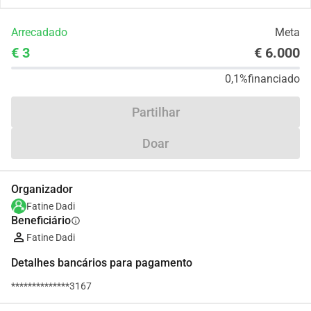
Arrecadado
Meta
€ 3
€ 6.000
0,1%
financiado
Partilhar
Doar
Organizador
Fatine Dadi
Beneficiário
info
Fatine Dadi
Detalhes bancários para pagamento
**************3167