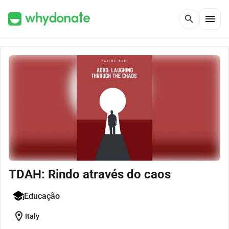
menu
search
TDAH: Rindo através do caos
Educação
location_on
Italy