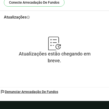
Conecte Arrecadação De Fundos
Atualizações
info
Atualizações estão chegando em
breve.
flag
Denunciar Arrecadação De Fundos