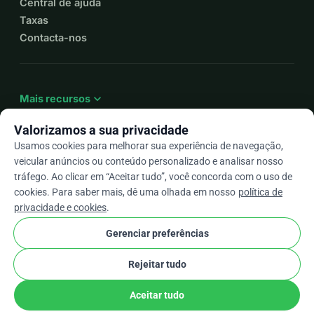
Central de ajuda
Taxas
Contacta-nos
expand_more
Mais recursos
Valorizamos a sua privacidade
Usamos cookies para melhorar sua experiência de navegação,
veicular anúncios ou conteúdo personalizado e analisar nosso
arrow_drop_down
Pt
tráfego. Ao clicar em “Aceitar tudo”, você concorda com o uso de
cookies. Para saber mais, dê uma olhada em nosso
política de
★★★★★
4,9 / 5 com base em mais de 500 avaliações
privacidade e cookies
.
Gerenciar preferências
© 2012–2026
WhyDonate
Privacidade e cookies
Rejeitar tudo
cookie
Termos e condições
Configurações de Cookies
stripe
Feito na Europa
★
Parceiro Verificado
check
Aceitar tudo