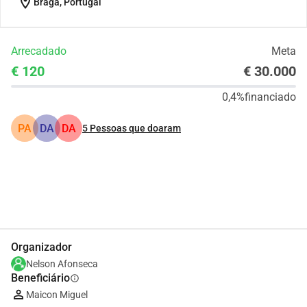
location_on
Braga, Portugal
Arrecadado
Meta
€ 120
€ 30.000
0,4%
financiado
PA
DA
DA
5
Pessoas que doaram
Partilhar
Doar
Organizador
Nelson Afonseca
Beneficiário
info
Maicon Miguel