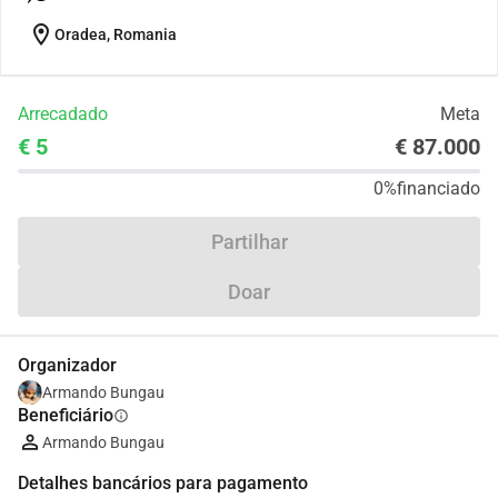
location_on
Oradea, Romania
Arrecadado
Meta
€ 5
€ 87.000
0%
financiado
Partilhar
Doar
Organizador
Armando Bungau
Beneficiário
info
Armando Bungau
Detalhes bancários para pagamento