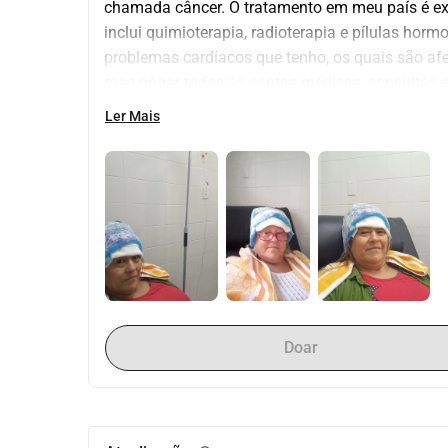
chamada câncer. O tratamento em meu país é ext
inclui quimioterapia, radioterapia e pílulas h
problemas cardíacos que tenho, os quais são afe
mas pagar todas as contas médicas, consultas e
Qualquer pessoa que puder, mesmo que seja pouc
Ler Mais
grata. Enfrentarei essa doença e seguirei em fre
Doar