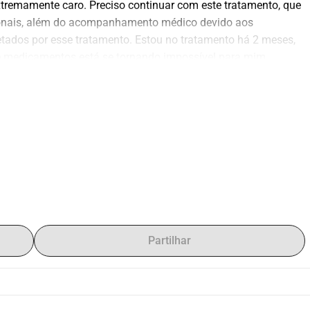
remamente caro. Preciso continuar com este tratamento, que 
ormonais, além do acompanhamento médico devido aos 
tados por esse tratamento. Estou no tratamento há 2 meses, 
 medicamentos está se tornando impossível para mim. 
o, me ajudar a cobrir esses gastos, eu serei imensamente 
nte, podendo aproveitar esta vida. Muito obrigada.
Partilhar