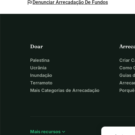
flag
Denunciar Arrecadação De Fundos
Doar
Arrec
Palestina
Criar 
Ucrânia
Como C
Inundação
Guias 
Terramoto
Arreca
Mais Categorias de Arrecadação
Porquê
expand_more
Mais recursos