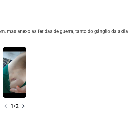
, mas anexo as feridas de guerra, tanto do gânglio da axila
chevron_left
chevron_right
1/2