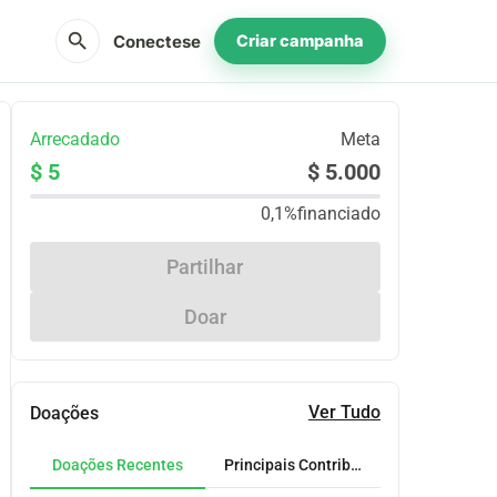
search
Conectese
Criar campanha
Arrecadado
Meta
$ 5
$ 5.000
0,1%
financiado
Partilhar
Doar
Ver Tudo
Doações
Doações Recentes
Principais Contribuidores