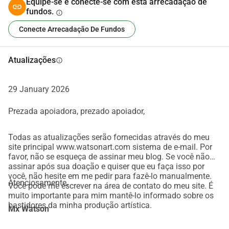
Equipe-se e conecte-se com esta arrecadação de
fizer sentido para você.
fundos.
info
O valor das contribuições varia, e cada apoio vem 
Conecte Arrecadação De Fundos
acompanhado de um reconhecimento correspondente. Eu 
pessoalmente me certificarei de que cada pessoa que 
apoiar receba um merchandise artístico cuidadosamente 
Atualizações
info
selecionado como agradecimento.
O acesso ao blog permanecerá inicialmente gratuito. Eu 
29 January 2026
não quero que as pessoas que me apoiam desde o início 
sejam excluídas do processo. Então, não se esqueça de 
Prezada apoiadora, prezado apoiador,
assinar meu blog!
Nos vemos lá
Todas as atualizações serão fornecidas através do meu
site principal www.watsonart.com sistema de e-mail. Por
Mx Watson
favor, não se esqueça de assinar meu blog. Se você não
assinar após sua doação e quiser que eu faça isso por
você, não hesite em me pedir para fazê-lo manualmente.
Atenciosamente,
Você pode me escrever na área de contato do meu site. É
muito importante para mim mantê-lo informado sobre os
bastidores da minha produção artística.
Mx Watson