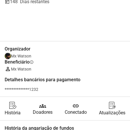
148
Dias restantes
Partilhar
Doar
Organizador
Mx Watson
Beneficiário
info
Mx Watson
Detalhes bancários para pagamento
**************1232
groups
link
Doadores
Conectado
História
Atualizações
História da angariação de fundos