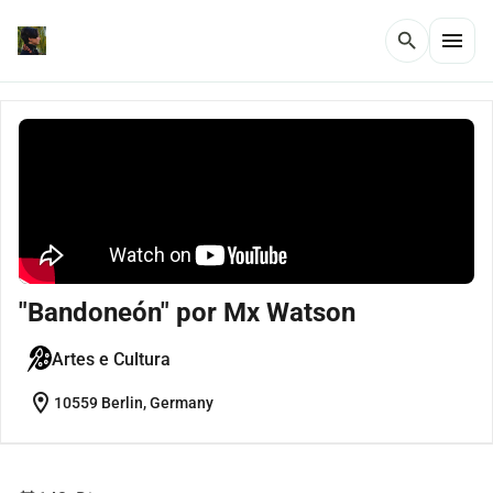
menu
search
"Bandoneón" por Mx Watson
Artes e Cultura
location_on
10559 Berlin, Germany