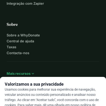
Integração com Zapier
Sobre
Sobre a WhyDonate
Central de ajuda
Taxas
Contacta-nos
expand_more
Mais recursos
Valorizamos a sua privacidade
Usamos cookies para melhorar sua experiência de navegação,
veicular anúncios ou conteúdo personalizado e analisar nosso
arrow_drop_down
Pt
tráfego. Ao clicar em “Aceitar tudo”, você concorda com o uso de
cookies. Para saber mais, dê uma olhada em nosso
política de