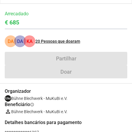
Arrecadado
€ 685
DA
DA
KA
20
Pessoas que doaram
Partilhar
Doar
Organizador
Bühne Blechwerk - MuKuBi e.V.
Beneficiário
info
Bühne Blechwerk - MuKuBi e.V.
Detalhes bancários para pagamento