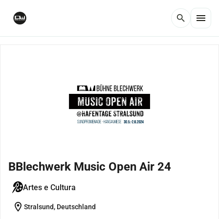
menu
search
BBlechwerk Music Open Air 24
Artes e Cultura
location_on
Stralsund, Deutschland