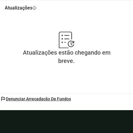
Atualizações
info
Atualizações estão chegando em
breve.
flag
Denunciar Arrecadação De Fundos