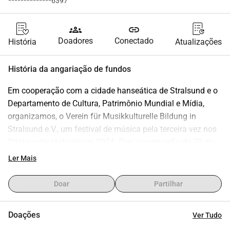
**************6397
groups
link
Doadores
Conectado
História
Atualizações
História da angariação de fundos
Em cooperação com a cidade hanseática de Stralsund e o 
Departamento de Cultura, Patrimônio Mundial e Mídia, 
organizamos, o Verein für Musikkulturelle Bildung in 
Stralsund e.V., um festival de música pela terceira vez nos 
Stralsunder Hafentagen 2024. Eles acontecerão de 30 de 
maio a 02 de junho de 2024. O local é o Sundpromenade e 
Ler Mais
o campo ao redor do Hansa Gymnasium/Sundufer.
Nosso clube é responsável pela programação do palco 
Doar
Partilhar
principal durante todo o período.
Estamos planejando um concerto ao ar livre de alta 
Doações
Ver Tudo
qualidade que aconteceu pela primeira vez em Stralsund 