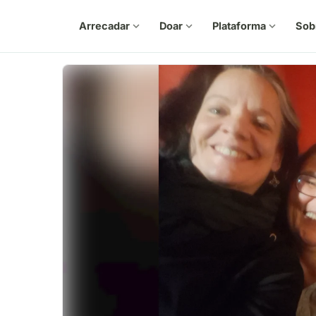
Arrecadar
expand_more
Doar
expand_more
Plataforma
expand_more
Sob