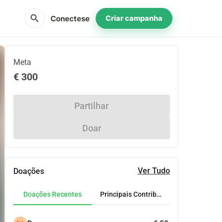
search
Conectese
Criar campanha
Meta
€ 300
Partilhar
Doar
Ver Tudo
Doações
Doações Recentes
Principais Contribuidores