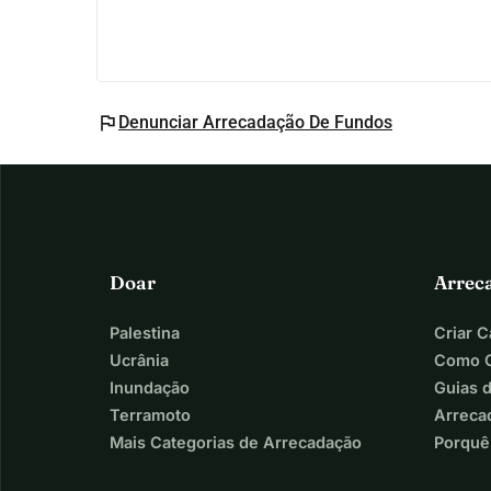
flag
Denunciar Arrecadação De Fundos
Doar
Arrec
Palestina
Criar 
Ucrânia
Como C
Inundação
Guias 
Terramoto
Arreca
Mais Categorias de Arrecadação
Porquê