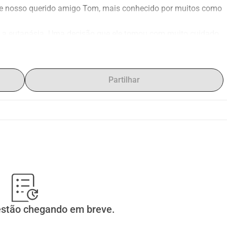
de nosso querido amigo Tom, mais conhecido por muitos como 
a eutanásia. Uma decisão que ele tomou com muito cuidado 
s do que os recursos que ele poderia ter reservado para isso. 
a de arrecadação para ajudar a tornar esta última despedida 
Partilhar
ica muito.
preciado.
 do salão para o serviço, realizaremos hoje uma segunda 
 de todos.
e momento difícil.
estão chegando em breve.