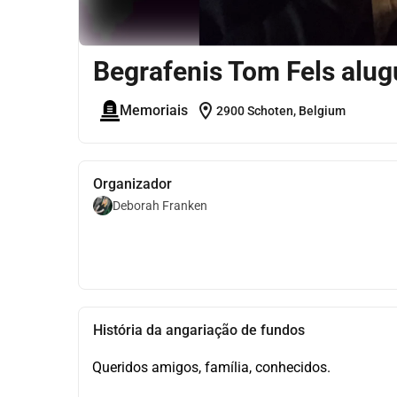
Begrafenis Tom Fels alugu
location_on
Memoriais
2900 Schoten, Belgium
Organizador
Deborah Franken
História da angariação de fundos
Queridos amigos, família, conhecidos.