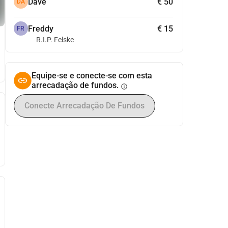
Dave
€ 50
DA
Freddy
€ 15
FR
R.I.P. Felske
Equipe-se e conecte-se com esta
arrecadação de fundos.
info
Conecte Arrecadação De Fundos