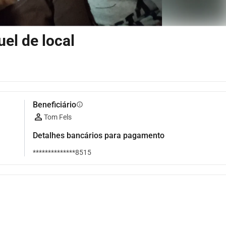
el de local
Beneficiário
info
Tom Fels
Detalhes bancários para pagamento
**************8515