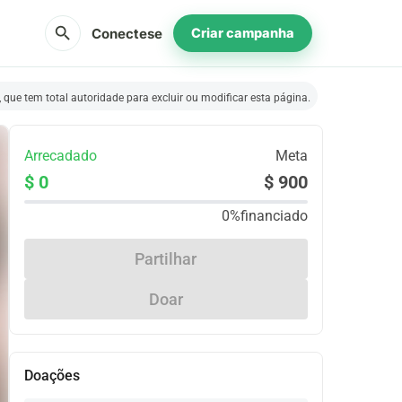
search
Conectese
Criar campanha
que tem total autoridade para excluir ou modificar esta página.
Arrecadado
Meta
$ 0
$ 900
0%
financiado
Partilhar
Doar
Doações