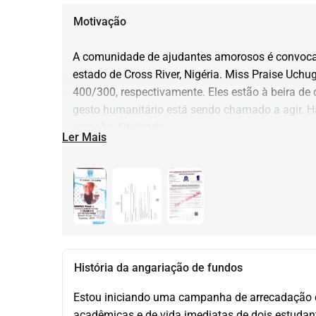
Motivação
A comunidade de ajudantes amorosos é convocad
estado de Cross River, Nigéria. Miss Praise Uch
400/300, respectivamente. Eles estão à beira de d
gesto humanitário está sendo chamado a agir. 
coração. Obrigado
Ler Mais
História da angariação de fundos
​​Estou iniciando uma campanha de arrecadação d
acadêmicas e de vida imediatas de dois estudan