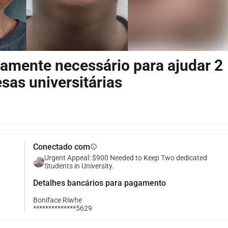
samente necessário para ajudar 2
sas universitárias
Conectado com
info
Urgent Appeal: $900 Needed to Keep Two dedicated
Students in University.
Detalhes bancários para pagamento
Boniface Riwhe
**************5629