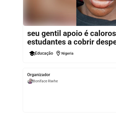
seu gentil apoio é caloro
estudantes a cobrir despe
location_on
Educação
Nigeria
Organizador
Boniface Riwhe