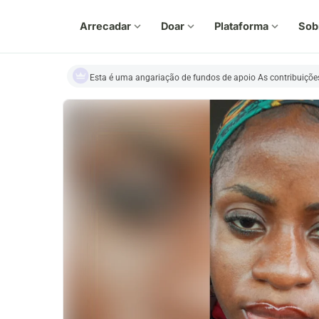
Arrecadar
expand_more
Doar
expand_more
Plataforma
expand_more
Sob
Esta é uma angariação de fundos de apoio As contribuições 