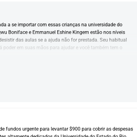
a a se importar com essas crianças na universidade do 
ugwu Boniface e Emmanuel Eshine Kingem estão nos níveis 
esistir das aulas se a ajuda não for prestada. Seu habitual 
Há poder em suas mãos para ajudar e você também tem o 
e fundos urgente para levantar $900 para cobrir as despesas 
tes altamente dedicados da Universidade do Estado do Rio 