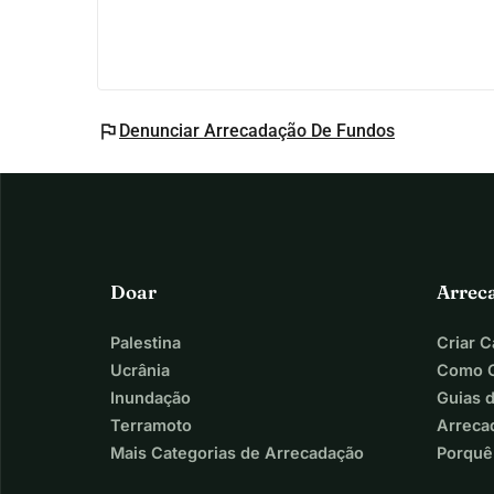
flag
Denunciar Arrecadação De Fundos
Doar
Arrec
Palestina
Criar 
Ucrânia
Como C
Inundação
Guias 
Terramoto
Arreca
Mais Categorias de Arrecadação
Porquê