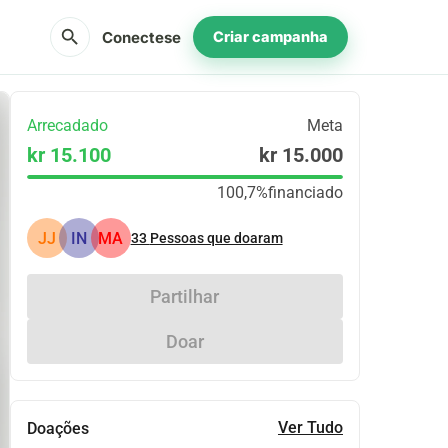
search
Conectese
Criar campanha
Arrecadado
Meta
kr 15.100
kr 15.000
100,7%
financiado
JJ
IN
MA
33
Pessoas que doaram
Partilhar
Doar
Ver Tudo
Doações