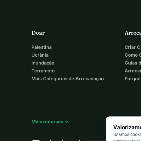
Doar
Arrec
Palestina
Criar 
Ucrânia
Como C
Inundação
Guias 
Terramoto
Arreca
Mais Categorias de Arrecadação
Porquê
expand_more
Mais recursos
Valorizamo
Usamos cookie