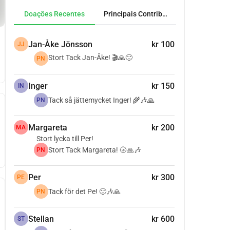
Doações Recentes
Principais Contribuidores
Jan-Åke Jönsson
kr 100
JJ
Stort Tack Jan-Åke! 🎬🙏🙂
PN
Inger
kr 150
IN
Tack så jättemycket Inger! 🌾🎶🙏
PN
Margareta
kr 200
MA
Stort lycka till Per!
Stort Tack Margareta! 🌝🙏🎶
PN
Per
kr 300
PE
Tack för det Pe! 🙂🎶🙏
PN
Stellan
kr 600
ST