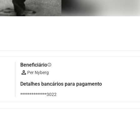
Beneficiário
info
Per Nyberg
Detalhes bancários para pagamento
**************3022