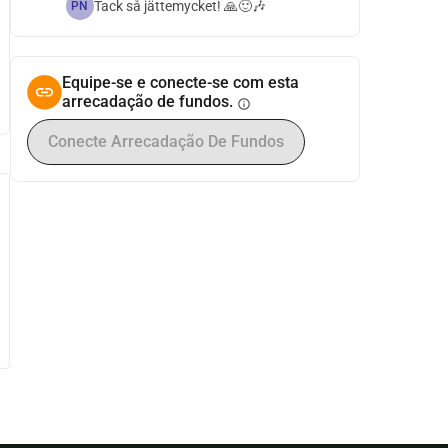
Tack så jättemycket! 🙏🙂🎶
PN
Equipe-se e conecte-se com esta
arrecadação de fundos.
info
Conecte Arrecadação De Fundos