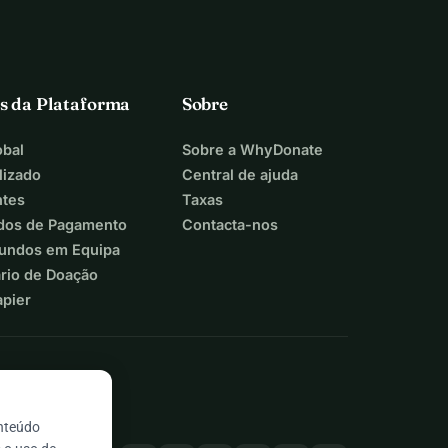
s da Plataforma
Sobre
bal
Sobre a WhyDonate
lizado
Central de ajuda
ntes
Taxas
dos de Pagamento
Contacta-nos
Fundos em Equipa
ário de Doação
apier
onteúdo