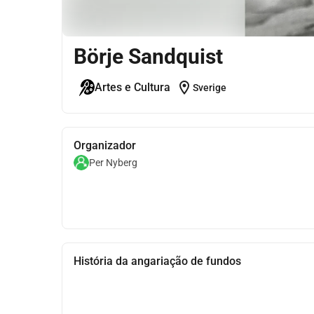
Börje Sandquist
location_on
Artes e Cultura
Sverige
Organizador
Per Nyberg
História da angariação de fundos