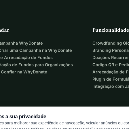
adar
Funcionalidade
Campanha WhyDonate
Crowdfunding Glo
riar uma Campanha na WhyDonate
Branding Persona
de Arrecadação de Fundos
Doações Recorre
dação de Fundos para Organizações
Código QR e Pedi
 Confiar na WhyDonate
Arrecadação de 
Plugin de Formul
Integração com Z
s a sua privacidade
s para melhorar sua experiência de navegação, veicular anúncios ou c