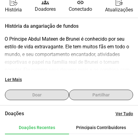
groups
link
Doadores
Conectado
História
Atualizações
História da angariação de fundos
O Príncipe Abdul Mateen de Brunei é conhecido por seu 
estilo de vida extravagante. Ele tem muitos fãs em todo o 
mundo, e seu comportamento encantador, atividades 
esportivas e papel na família real de Brunei o tornam 
popular. Ele cumpre seus deveres reais e os combina com 
um estilo de vida moderno.
Ler Mais
Seu desejo é criar um mundo melhor, mas o que ele 
também almeja é fazer o que realmente deseja, ser livre 
Doar
Partilhar
para tomar suas próprias decisões e ganhar novas 
experiências. Ele gostaria de conhecer pessoas de todo o 
Doações
Ver Tudo
mundo e fazer novas amizades. No entanto, isso exige que 
ele se sustente sem depender de sua família real, pois isso 
Doações Recentes
Principais Contribuidores
não é permitido.