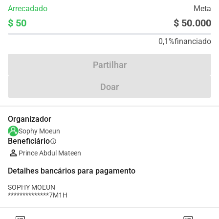
Arrecadado
Meta
$ 50
$ 50.000
0,1%
financiado
Partilhar
Doar
Organizador
Sophy Moeun
Beneficiário
info
Prince Abdul Mateen
Detalhes bancários para pagamento
SOPHY MOEUN
**************7M1H