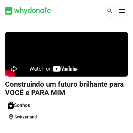
menu
search
Construindo um futuro brilhante para
VOCÊ e PARA MIM
Sonhos
location_on
Switzerland