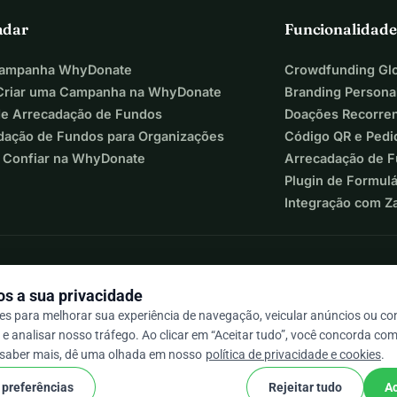
adar
Funcionalidade
Campanha WhyDonate
Crowdfunding Glo
riar uma Campanha na WhyDonate
Branding Persona
de Arrecadação de Fundos
Doações Recorre
dação de Fundos para Organizações
Código QR e Pedi
 Confiar na WhyDonate
Arrecadação de 
Plugin de Formul
Integração com Z
s a sua privacidade
s para melhorar sua experiência de navegação, veicular anúncios ou c
e analisar nosso tráfego. Ao clicar em “Aceitar tudo”, você concorda com
 / 5 com base em mais de 500 avaliações
 saber mais, dê uma olhada em nosso
política de privacidade e cookies
.
 preferências
Rejeitar tudo
Ac