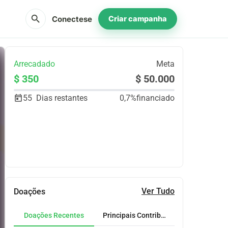
search
Conectese
Criar campanha
Arrecadado
Meta
$ 350
$ 50.000
55
Dias restantes
0,7%
financiado
Partilhar
Doar
Ver Tudo
Doações
Doações Recentes
Principais Contribuidores