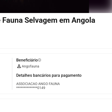
de Fauna Selvagem em Angola
Beneficiário
info
Angofauna
Detalhes bancários para pagamento
ASSOCIACAO ANGO FAUNA
**************0149