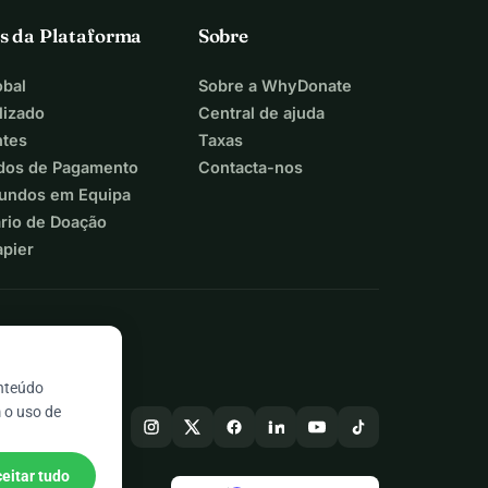
s da Plataforma
Sobre
bal
Sobre a WhyDonate
lizado
Central de ajuda
ntes
Taxas
dos de Pagamento
Contacta-nos
Fundos em Equipa
ário de Doação
apier
onteúdo
 o uso de
eitar tudo