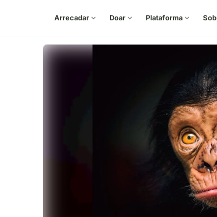
Arrecadar
expand_more
Doar
expand_more
Plataforma
expand_more
Sob