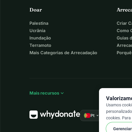
Doar
Arrec
Palestina
Criar 
Ucrânia
Como C
Inundação
Guias 
Terramoto
Arreca
Mais Categorias de Arrecadação
Porquê
expand_more
Mais recursos
Valorizamo
Usamos cookie
personalizado 
arrow_drop_down
★★★★★
Pt
4,9
cookies. Para
Gerenciar