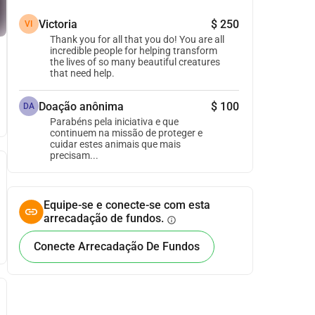
Victoria
$ 250
VI
Thank you for all that you do! You are all
incredible people for helping transform
the lives of so many beautiful creatures
that need help.
Doação anônima
$ 100
DA
Parabéns pela iniciativa e que
continuem na missão de proteger e
cuidar estes animais que mais
precisam...
Equipe-se e conecte-se com esta
arrecadação de fundos.
info
Conecte Arrecadação De Fundos