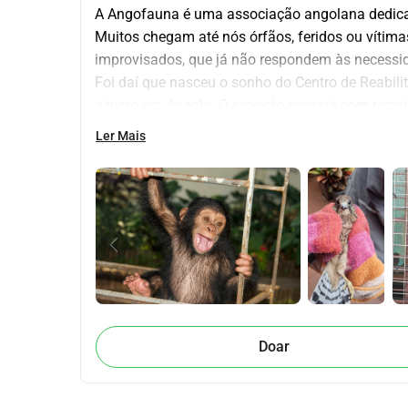
A Angofauna é uma associação angolana dedicada
Muitos chegam até nós órfãos, feridos ou vítima
improvisados, que já não respondem às necessi
Foi daí que nasceu o sonho do Centro de Reabili
género em Angola. O projecto contará com recinto
clínica veterinária equipada e alojamento para c
Ler Mais
O tráfico de animais e a destruição de habitats
muitos animais acabam a viver em condições pre
Centro de Reabilitação no Sossego, queremos muda
que possível, devolver os animais à natureza.
💚 Dê uma nova oportunidade de vida a animais re
podemos transformar este centro num verdadeiro
Angofauna is an Angolan association dedicated to 
Many come to us orphaned, injured, or victims of 
Doar
spaces that no longer meet their growing needs.
That is where the dream of the Wildlife Rehabilita
Angola. The project will include enclosures for pri