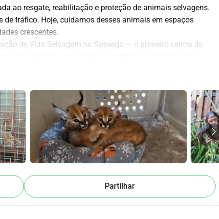
 ao resgate, reabilitação e proteção de animais selvagens. 
s de tráfico. Hoje, cuidamos desses animais em espaços 
dades crescentes.
tação de Vida Selvagem no Sossego — o primeiro centro do 
s para primatas, aves, felinos e herbívoros, além de uma 
uidadores.
 são uma realidade preocupante. Sem um centro adequado, 
cárias ou sem qualquer possibilidade de recuperação. Com o 
r esta realidade: oferecer tratamento, reabilitação e, sempre 
sgatados do tráfico, maus-tratos e perda de habitat. Juntos, 
 refúgio de esperança para a fauna selvagem em perigo.
the rescue, rehabilitation, and protection of wild animals. 
trafficking. Today, we care for these animals in makeshift 
Partilhar
tion Center “No Sossego” was born — the first of its kind in 
mates, birds, felines, and herbivores, as well as a fully 