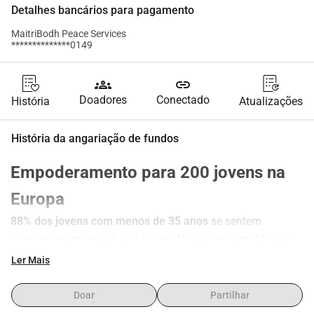
Detalhes bancários para pagamento
MaitriBodh Peace Services
**************0149
groups
link
Doadores
Conectado
História
Atualizações
História da angariação de fundos
Empoderamento para 200 jovens na 
Europa
88% dos jovens com menos de 35 anos
 se sentem 
impotentes em relação ao futuro. Nós vamos mudar isso!
 Sobre o que se trata?
Ler Mais
A 
Create Your World Tour
 é uma série de eventos de 
Doar
Partilhar
empoderamento juvenil que ajudam jovens (de 16 a 35 