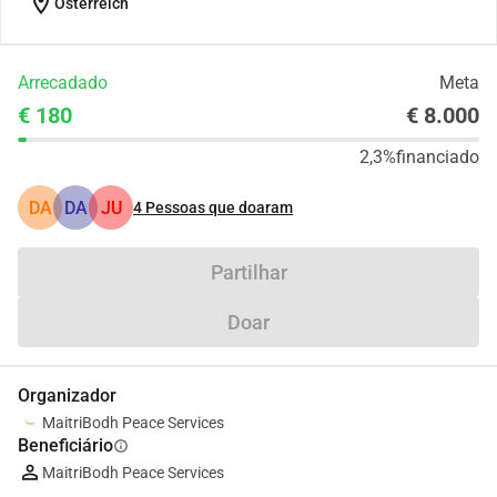
location_on
Österreich
Arrecadado
Meta
€ 180
€ 8.000
2,3%
financiado
DA
DA
JU
4
Pessoas que doaram
Partilhar
Doar
Organizador
MaitriBodh Peace Services
Beneficiário
info
MaitriBodh Peace Services