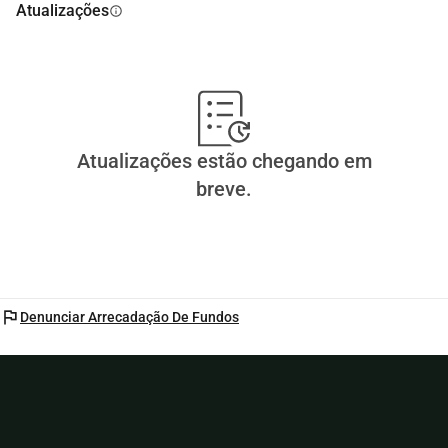
Atualizações
info
Atualizações estão chegando em
breve.
flag
Denunciar Arrecadação De Fundos