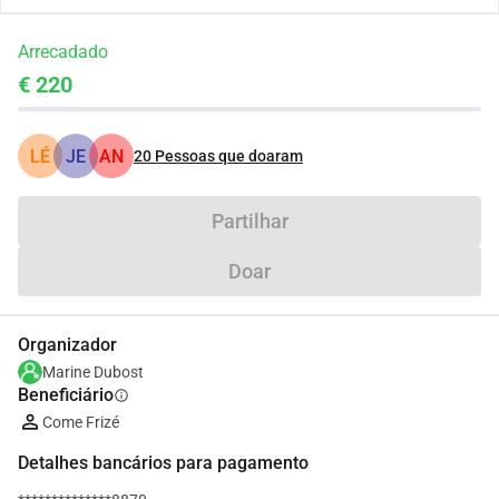
Arrecadado
€ 220
LÉ
JE
AN
20
Pessoas que doaram
Partilhar
Doar
Organizador
Marine Dubost
Beneficiário
info
Come Frizé
Detalhes bancários para pagamento