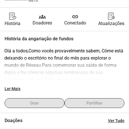
**************8870
groups
link
Doadores
Conectado
História
Atualizações
História da angariação de fundos
Olá a todos,Como vocês provavelmente sabem, Côme está 
deixando o escritório no final do mês para explorar o 
mundo de Réseau.Para comemorar sua saída de forma 
digna e lhe oferecer algumas lembranças de sua 
passagem pelo escritório, eu proponho que vocês 
contribuam para sua vaquinha de despedida: 
Ler Mais
Considerando os prazos bastante apertados, a vaquinha 
ficará aberta até segunda-feira. Obrigado antecipadamente 
Doar
Partilhar
por ele!Johann e Marine
Doações
Ver Tudo