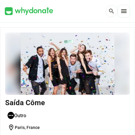
menu
search
Saída Côme
Outro
location_on
Paris, France