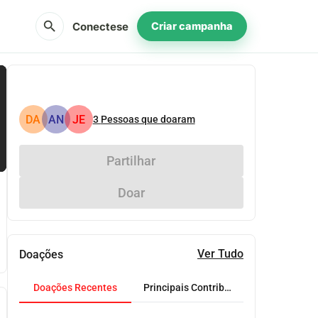
search
Conectese
Criar campanha
DA
AN
JE
3
Pessoas que doaram
Partilhar
Doar
Ver Tudo
Doações
Doações Recentes
Principais Contribuidores