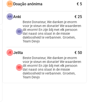
Doação anônima
€ 5
DA
Anki
€ 25
AN
Beste Donateur, We danken je enorm
voor je steun en donatie! We waarderen
dit enorm! En zijn blij met elk persoon
SD
dat naast ons staat in de missie
dakloosheid te verbannen. Groeten,
Team Devjo
Jelita
€ 50
JE
Beste Donateur, We danken je enorm
voor je steun en donatie! We waarderen
dit enorm! En zijn blij met elk persoon
SD
dat naast ons staat in de missie
dakloosheid te verbannen. Groeten,
Team Devjo