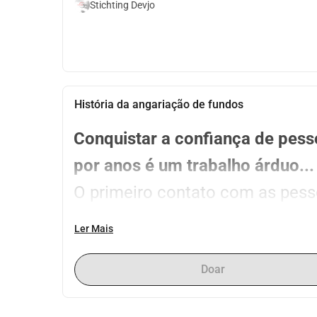
Stichting Devjo
História da angariação de fundos
Conquistar a confiança de pess
por anos é um trabalho árduo...
O primeiro contato com as pesso
Devjo, assim como encontrar pe
Ler Mais
reunião da câmara municipal. Es
Doar
acontece em lugares onde você s
acampamentos com barracas on