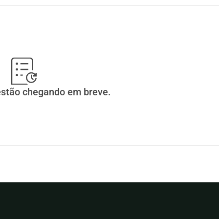
s esconderijos secretos de pessoas 
pura paixão e convicção. 
dúvida, desafiador, mas confiamos que 
estão chegando em breve.
nvolver positivamente. Graças ao apoio 
dos doadores, podemos fazer uma 
e de fortalecer a equipe da Devjo e 
a nova diretoria, podemos nos tornar 
ficazes em nosso objetivo.