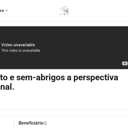
re
expand_more
to e sem-abrigos a perspectiva
nal.
Beneficiário
info