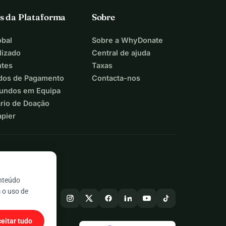
s da Plataforma
Sobre
bal
Sobre a WhyDonate
lizado
Central de ajuda
ntes
Taxas
dos de Pagamento
Contacta-nos
Fundos em Equipa
ário de Doação
apier
onteúdo
 o uso de
eitar tudo