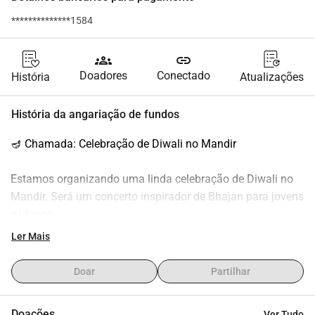
**************1584
groups
link
Doadores
Conectado
História
Atualizações
História da angariação de fundos
🪔 Chamada: Celebração de Diwali no Mandir
Estamos organizando uma linda celebração de Diwali no 
Mandir. Será um concerto inspirador de Bhajan para jovens 
e idosos ‍ ‍ ‍ .
Ler Mais
Por que este evento?
Queremos facilitar a visita ao Mandir . Também queremos 
Doar
Partilhar
tornar o hinduísmo mais acessível e promover a unidade e 
a conexão dentro de nossa comunidade .
Doações
Ver Tudo