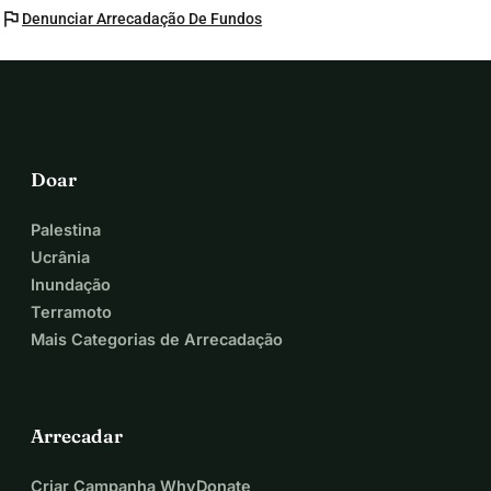
flag
Denunciar Arrecadação De Fundos
Doar
Palestina
Ucrânia
Inundação
Terramoto
Mais Categorias de Arrecadação
Arrecadar
Criar Campanha WhyDonate