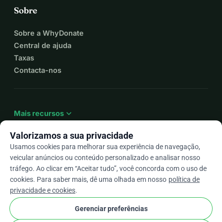
Sobre
Sobre a WhyDonate
Central de ajuda
Taxas
Contacta-nos
expand_more
Mais recursos
Valorizamos a sua privacidade
Usamos cookies para melhorar sua experiência de navegação,
veicular anúncios ou conteúdo personalizado e analisar nosso
arrow_drop_down
Pt
tráfego. Ao clicar em “Aceitar tudo”, você concorda com o uso de
cookies. Para saber mais, dê uma olhada em nosso
política de
★★★★★
4,9 / 5 com base em mais de 500 avaliações
privacidade e cookies
.
Gerenciar preferências