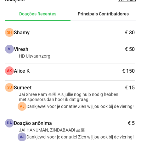
Você tem ideias ou conhece patrocinadores?
Doações Recentes
Principais Contribuidores
Deixe-nos saber! Toda ajuda é bem-vinda .
Shamy
€ 30
SH
️ Precisamos de voluntários!
Estamos procurando pessoas que queiram ajudar no dia 
Viresh
€ 50
do evento .
VI
HD Uitvaartzorg
Gostaria de participar? Envie uma mensagem para 
info@yumbons.nl ou 06 13735716.
Alice K
€ 150
AK
Vamos juntos tornar este Diwali quente e especial 🪔!
Sumeet
€ 15
SU
Jai Shree Ram 🙏🏽 Als jullie nog hulp nodig hebben
met sponsors dan hoor ik dat graag.
Dankjewel voor je donatie! Zien wij jou ook bij de viering!
AJ
Doação anônima
€ 5
DA
JAI HANUMAN, ZINDABAAD! 🙏🏽
Dankjewel voor je donatie! Zien wij jou ook bij de viering!
AJ