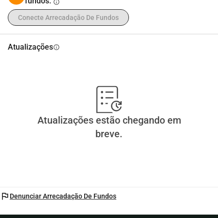
fundos.
info
Conecte Arrecadação De Fundos
Atualizações
info
Atualizações estão chegando em
breve.
flag
Denunciar Arrecadação De Fundos