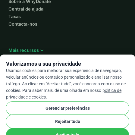
Sobre a WhyDonate
Central de ajuda
Taxas
Contacta-nos
expand_more
Mais recursos
Valorizamos a sua privacidade
Usamos cookies para melhorar sua experiência de navegação,
veicular anúncios ou conteúdo personalizado e analisar nosso
arrow_drop_down
Pt
tráfego. Ao clicar em “Aceitar tudo”, você concorda com o uso de
cookies. Para saber mais, dê uma olhada em nosso
política de
★★★★★
4,9 / 5 com base em mais de 500 avaliações
privacidade e cookies
.
Gerenciar preferências
© 2012–2026
WhyDonate
Privacidade e cookies
Rejeitar tudo
cookie
Termos e condições
Configurações de Cookies
stripe
Feito na Europa
★
Parceiro Verificado
check
Aceitar tudo