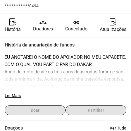
**************0494
groups
link
Doadores
Conectado
História
Atualizações
História da angariação de fundos
EU ANOTAREI O NOME DO APOIADOR NO MEU CAPACETE, 
COM O QUAL VOU PARTICIPAR DO DAKAR
Ando de moto desde os três anos duas rodas foram e são 
toda a minha vida. Ao longo da minha trajetória esportiva, 
tornei-me campeão múltiplo de motocross da Lituânia e 
representei a seleção da Lituânia em competições 
Ler Mais
internacionais diversas vezes.
Hoje chegou a hora do meu maior desafio participar das 
Doar
Partilhar
corridas mais difíceis do mundo, o Rally Dakar. É um 
sonho que me preparo todos os dias, mas ao mesmo 
Doações
Ver Tudo
tempo é um projeto que exige um imenso preparo e 