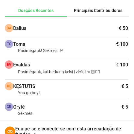
recursos financeiros.
Doações Recentes
Principais Contribuidores
Por isso, valorizo muito cada apoio.
Dalius
€ 50
DA
Seu apoio me ajuda a dar mais um passo em direção à 
linha de partida do Dakar. Obrigado por fazer parte desta 
Toma
€ 100
jornada
TO
Pasimėgauk! Sėkmės! 🤘
Evaldas
€ 100
EV
Pasimėgauk, kai beduiną kelsi į viršų! 👊🏻✊🏻
KĘSTUTIS
€ 5
KĘ
You go boy!
Grytė
€ 5
GR
Sėkmės
Equipe-se e conecte-se com esta arrecadação de