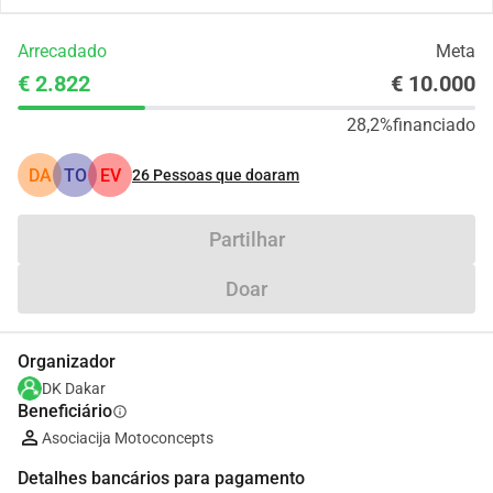
Arrecadado
Meta
€ 2.822
€ 10.000
28,2%
financiado
DA
TO
EV
26
Pessoas que doaram
Partilhar
Doar
Organizador
DK Dakar
Beneficiário
info
Asociacija Motoconcepts
Detalhes bancários para pagamento