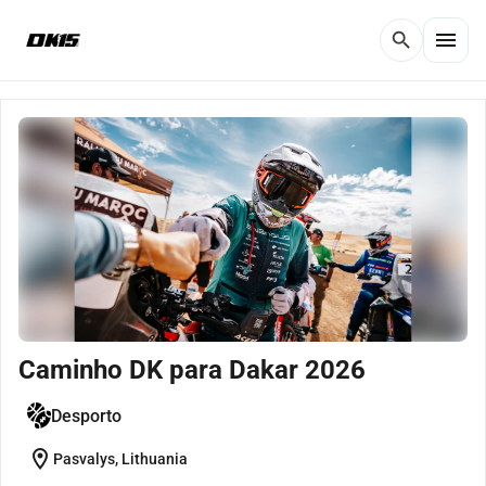
menu
search
Caminho DK para Dakar 2026
Desporto
location_on
Pasvalys, Lithuania