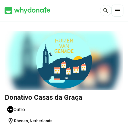
menu
search
Donativo Casas da Graça
Outro
location_on
Rhenen, Netherlands