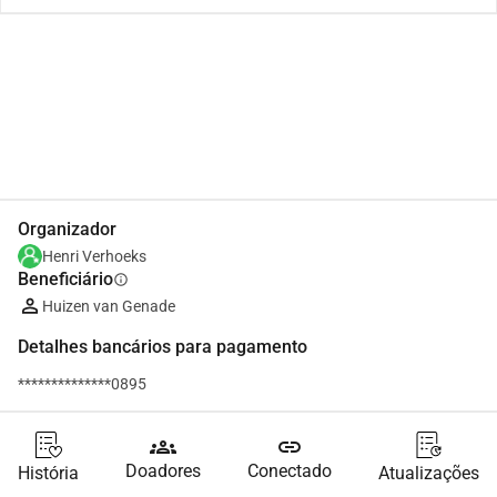
Partilhar
Doar
Organizador
Henri Verhoeks
Beneficiário
info
Huizen van Genade
Detalhes bancários para pagamento
**************0895
groups
link
Doadores
Conectado
História
Atualizações