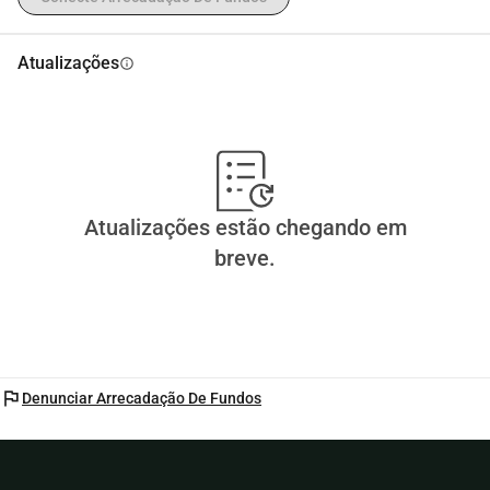
Atualizações
info
Atualizações estão chegando em
breve.
flag
Denunciar Arrecadação De Fundos