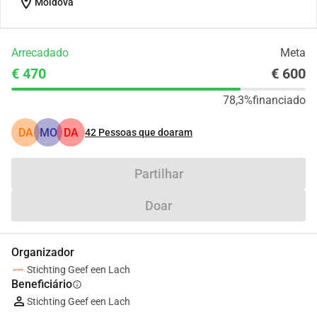
location_on
Moldova
Arrecadado
Meta
€ 470
€ 600
78,3%
financiado
DA
MO
DA
42
Pessoas que doaram
Partilhar
Doar
Organizador
Stichting Geef een Lach
Beneficiário
info
Stichting Geef een Lach