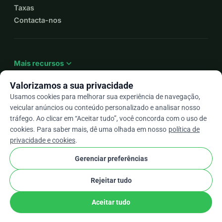
Taxas
Contacta-nos
expand_more
Mais recursos
Valorizamos a sua privacidade
Usamos cookies para melhorar sua experiência de navegação,
veicular anúncios ou conteúdo personalizado e analisar nosso
arrow_drop_down
Pt
tráfego. Ao clicar em “Aceitar tudo”, você concorda com o uso de
cookies. Para saber mais, dê uma olhada em nosso
política de
★★★★★
4,9 / 5 com base em mais de 500 avaliações
privacidade e cookies
.
Gerenciar preferências
© 2012–2026
WhyDonate
Privacidade e cookies
Rejeitar tudo
cookie
Termos e condições
Configurações de Cookies
stripe
Feito na Europa
★
Parceiro Verificado
check
Aceitar tudo
Partilhar
Doar