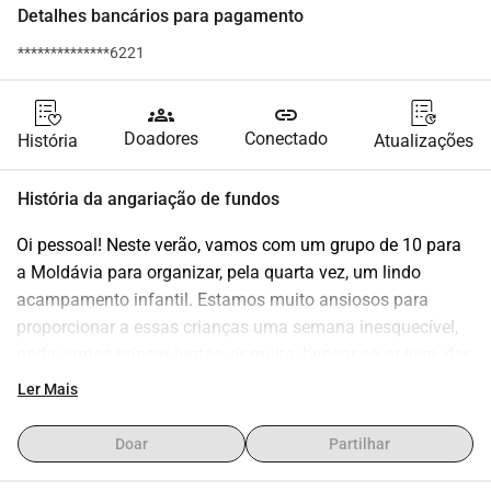
Detalhes bancários para pagamento
**************6221
groups
link
Doadores
Conectado
História
Atualizações
História da angariação de fundos
Oi pessoal! Neste verão, vamos com um grupo de 10 para 
a Moldávia para organizar, pela quarta vez, um lindo 
acampamento infantil. Estamos muito ansiosos para 
proporcionar a essas crianças uma semana inesquecível, 
onde vamos brincar juntos, rir muito, brincar ao ar livre, dar 
amor uns aos outros e adorar a Ele juntos. Para muitos de 
Ler Mais
nós, será um reencontro caloroso com crianças e pessoas 
da aldeia que já guardamos em nossos corações. Mas este 
Doar
Partilhar
ano, também teremos algumas pessoas indo pela primeira 