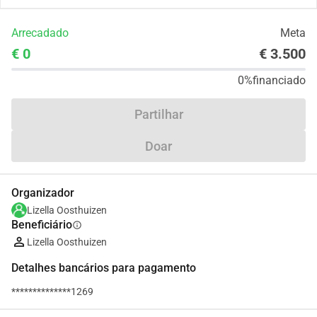
Arrecadado
Meta
€ 0
€ 3.500
0%
financiado
Partilhar
Doar
Organizador
Lizella Oosthuizen
Beneficiário
info
Lizella Oosthuizen
Detalhes bancários para pagamento
**************1269