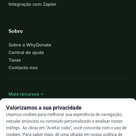
Integração com Zapier
Sobre
Sobre a WhyDonate
Central de ajuda
Taxas
Contacta-nos
expand_more
Mais recursos
Valorizamos a sua privacidade
Usamos cookies para melhorar sua experiência de navegação,
veicular anúncios ou conteúdo personalizado e analisar nosso
arrow_drop_down
Pt
tráfego. Ao clicar em “Aceitar tudo”, você concorda com o uso de
cookies. Para saber mais, dê uma olhada em nosso
política de