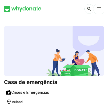
menu
search
Casa de emergência
Crises e Emergências
location_on
Ireland