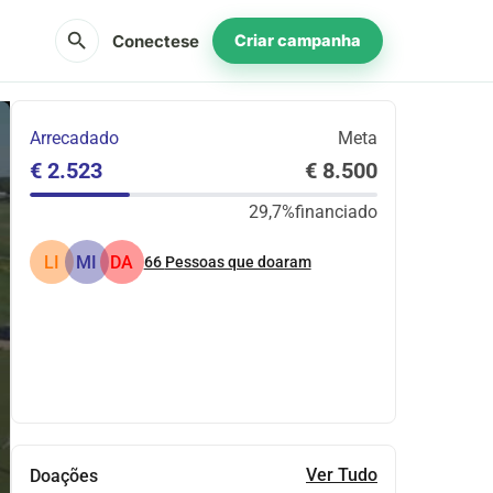
search
Conectese
Criar campanha
Arrecadado
Meta
€ 2.523
€ 8.500
29,7%
financiado
LI
MI
DA
66
Pessoas que doaram
Partilhar
Doar
Ver Tudo
Doações