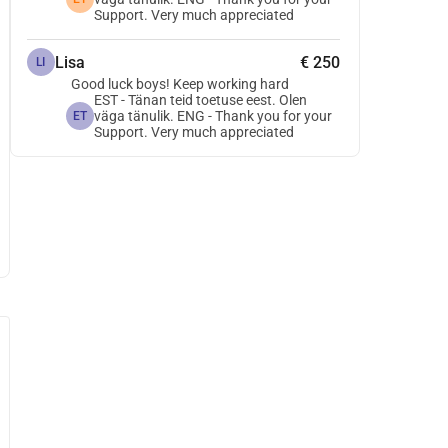
Support. Very much appreciated
Lisa
€ 250
LI
Good luck boys! Keep working hard
EST - Tänan teid toetuse eest. Olen
väga tänulik. ENG - Thank you for your
ET
Support. Very much appreciated