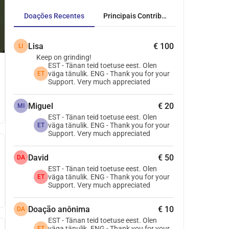
Doações Recentes
Principais Contribuidores
Lisa
€ 100
LI
Keep on grinding!
EST - Tänan teid toetuse eest. Olen
väga tänulik. ENG - Thank you for your
ET
Support. Very much appreciated
Miguel
€ 20
MI
EST - Tänan teid toetuse eest. Olen
väga tänulik. ENG - Thank you for your
ET
Support. Very much appreciated
David
€ 50
DA
EST - Tänan teid toetuse eest. Olen
väga tänulik. ENG - Thank you for your
ET
Support. Very much appreciated
Doação anônima
€ 10
DA
EST - Tänan teid toetuse eest. Olen
väga tänulik. ENG - Thank you for your
ET