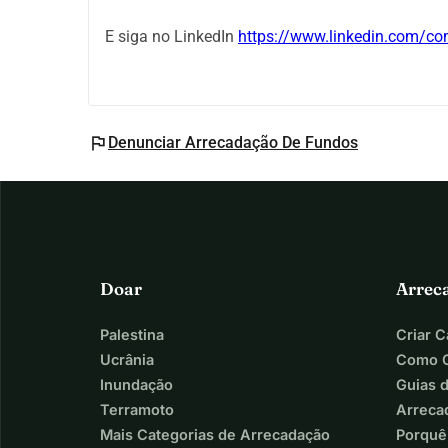
E siga no LinkedIn
https://www.linkedin.com/co
flag
Denunciar Arrecadação De Fundos
Doar
Arrec
Palestina
Criar 
Ucrânia
Como C
Inundação
Guias 
Terramoto
Arreca
Mais Categorias de Arrecadação
Porquê