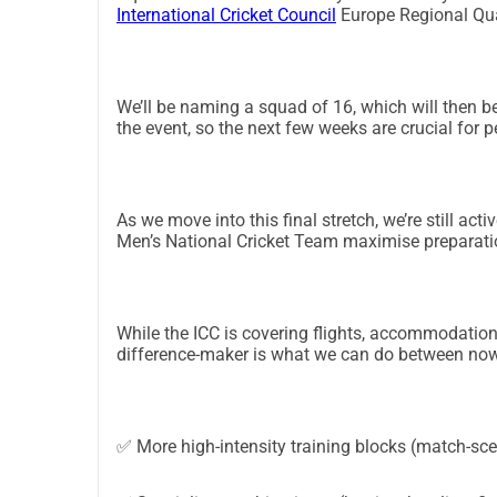
International Cricket Council
Europe Regional Qual
entanto, há uma limitação adicional e importante
internas dedicadas capazes de fornecer as opçõ
exemplo, redes internas de comprimento total, co
We’ll be naming a squad of 16, which will then 
boliche rápido, espaço para simulação de partida
the event, so the next few weeks are crucial for 
significa que o treinamento de inverno não é apen
adaptação de locais internos multiuso, instalaç
viajar para fora do país para acessar instalaçõe
durante o inverno, apesar do clima da Estônia- Cr
As we move into this final stretch, we’re still ac
Men’s National Cricket Team maximise preparati
equipamentos) para treinar de forma segura e efi
melhor esforço" em espaços inadequados)- Constr
Dinamarca- Inspirar jogadores jovens mostrando 
competição internacionalO impacto maior: partic
While the ICC is covering flights, accommodation
difference-maker is what we can do between now 
apenas de um torneio: trata-se de fazer o críque
se prepara adequadamente e compete internacional
veem a Estônia no caminho mundial e se compro
jovens se juntam a clubes e programas quando as
✅ More high-intensity training blocks (match-sc
melhor preparação eleva as expectativas de tre