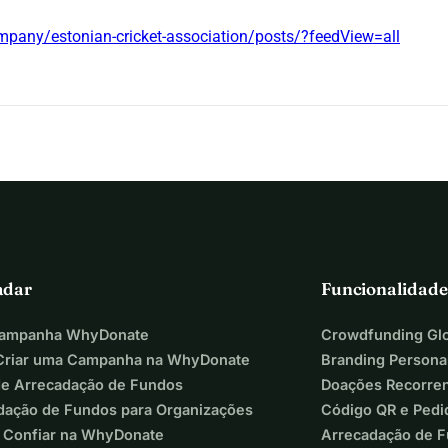
mpany/estonian-cricket-association/posts/?feedView=all
adar
Funcionalidade
Campanha WhyDonate
Crowdfunding Glo
riar uma Campanha na WhyDonate
Branding Persona
de Arrecadação de Fundos
Doações Recorre
dação de Fundos para Organizações
Código QR e Pedi
 Confiar na WhyDonate
Arrecadação de 