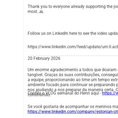
blocos de treinamento intensos5) Prática de part
Thank you to everyone already supporting the jou
sessões de simulação de partidas, quando possív
most. 🙏
refletir a intensidade do torneioMeta de financi
treinamento de inverno totalmente financiado + b
melhor chance possível de competir em nosso ma
Follow us on LinkedIn here to see the video upda
duradouro para o crescimento do críquete em cas
um jogador- 50 = bolas de treinamento / materiais
contribuição para um bloco de treinamento estrut
https://www.linkedin.com/feed/update/urn:li:a
contribuição significativa para um fim de sem
20 February 2026
especializadoTransparência e responsabilidade: 
da preparação e desenvolvimento da equipe- Atua
Um enorme agradecimento a todos que doaram at
sobre o impactoGrandes doadores/patrocinadore
tangível. Graças às suas contribuições, consegu
desejado).Chamada à açãoSe você puder contrib
a equipe, proporcionando ao time um tempo extr
ambiente focado para continuar se preparando 
ajudando a treinar durante o inverno, a nos pre
nos ajudando a nos preparar da maneira certa. 
instalações limitadas, e a inspirar a próxima ger
Confira o VLOG semanal do Henri aqui -
https:/
construindo.
compartilhe esta campanha com amigos, colegas,
podemos dar à Estônia a melhor chance de ter s
Se você gostaria de acompanhar os meninos mais
https://www.linkedin.com/company/estonian-cri