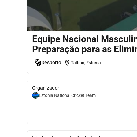
Equipe Nacional Masculin
Preparação para as Elim
location_on
Desporto
Tallinn, Estonia
Organizador
Estonia National Cricket Team