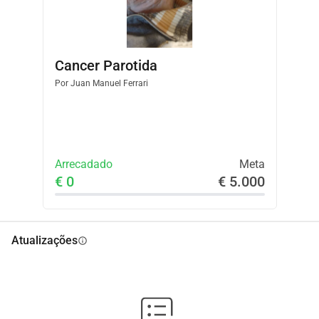
Cancer Parotida
Por
Juan Manuel Ferrari
Arrecadado
Meta
€ 0
€ 5.000
Atualizações
info