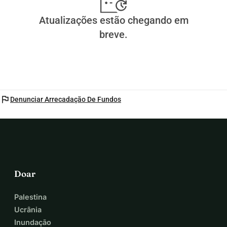
Atualizações estão chegando em
breve.
flag
Denunciar Arrecadação De Fundos
Doar
Palestina
Ucrânia
Inundação