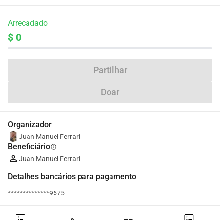
Arrecadado
$ 0
Partilhar
Doar
Organizador
Juan Manuel Ferrari
Beneficiário
info
Juan Manuel Ferrari
Detalhes bancários para pagamento
**************9575