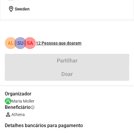
location_on
Sweden
AL
SU
SA
12
Pessoas que doaram
Partilhar
Doar
Organizador
Maria Moller
Beneficiário
info
Athena
Detalhes bancários para pagamento