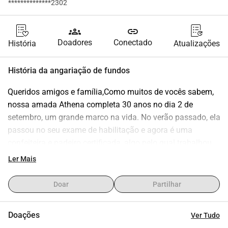
**************2302
groups
link
Doadores
Conectado
História
Atualizações
História da angariação de fundos
Queridos amigos e família,Como muitos de vocês sabem, 
nossa amada Athena completa 30 anos no dia 2 de 
setembro, um grande marco na vida. No verão passado, ela 
passou no seu exame de habilitação e agora é uma 
confeiteira e padeiro certificada, algo pelo qual trabalhou 
arduamente e de forma determinada durante muitos anos. 
Ler Mais
Mas a jornada não para por aí. Athena agora deu o 
próximo passo e continuará por mais um ano para 
Doar
Partilhar
aprofundar seus conhecimentos em panificação 
artesanal.Seu grande sonho é, um dia, abrir sua própria 
Doações
Ver Tudo
confeitaria e café. Para dar a ela um pequeno empurrão na 