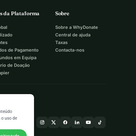
s da Plataforma
Sobre
bal
Sobre a WhyDonate
lizado
Central de ajuda
ntes
Taxas
dos de Pagamento
Contacta-nos
Fundos em Equipa
ário de Doação
apier
onteúdo
 o uso de