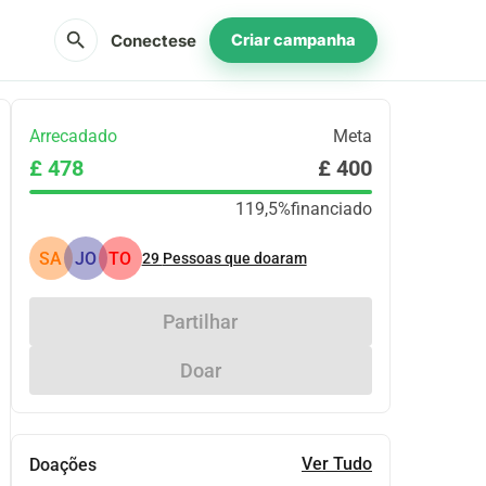
search
Conectese
Criar campanha
Arrecadado
Meta
£ 478
£ 400
119,5%
financiado
SA
JO
TO
29
Pessoas que doaram
Partilhar
Doar
Ver Tudo
Doações