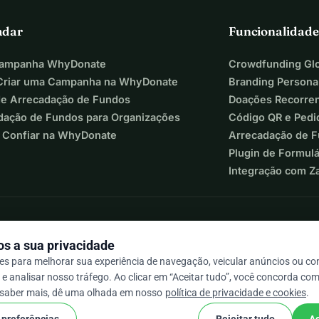
adar
Funcionalidade
Campanha WhyDonate
Crowdfunding Glo
riar uma Campanha na WhyDonate
Branding Persona
de Arrecadação de Fundos
Doações Recorre
dação de Fundos para Organizações
Código QR e Pedi
 Confiar na WhyDonate
Arrecadação de 
Plugin de Formul
Integração com Z
s a sua privacidade
s para melhorar sua experiência de navegação, veicular anúncios ou c
e analisar nosso tráfego. Ao clicar em “Aceitar tudo”, você concorda com
 / 5 com base em mais de 500 avaliações
 saber mais, dê uma olhada em nosso
política de privacidade e cookies
.