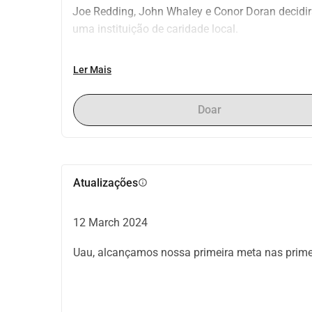
Joe Redding, John Whaley e Conor Doran decidir
uma instituição de caridade local.
Nossa instituição de caridade escolhida é o Proje
Ler Mais
refeições gratuitas para pessoas sem-teto, pobre
Doar
Atualizações
info
12 March 2024
Uau, alcançamos nossa primeira meta nas primei