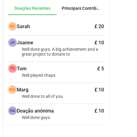
Doações Recentes
Principais Contribuidores
Sarah
£ 20
SA
Joanne
£ 10
JO
Well done guys. A big achievement and a
great project to donate to
Tom
£ 5
TO
Well played chaps.
Marg
£ 10
MA
Well done to all of you.
Doação anônima
£ 10
DA
Well done guys.