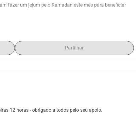
am fazer um jejum pelo Ramadan este mês para beneficiar 
to Curry de Bradford. Um serviço local que busca fornecer 
s e desfavorecidas de Bradford.
Partilhar
ras 12 horas - obrigado a todos pelo seu apoio.