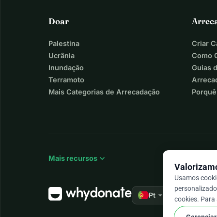
Doar
Arrec
Palestina
Criar 
Ucrânia
Como C
Inundação
Guias 
Terramoto
Arreca
Mais Categorias de Arrecadação
Porquê
expand_more
Mais recursos
Valorizamo
Usamos cookie
personalizado 
arrow_drop_down
★★★★★
Pt
4,9
cookies. Para