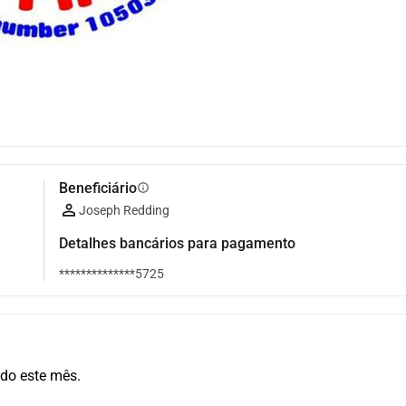
Beneficiário
info
Joseph Redding
Detalhes bancários para pagamento
**************5725
do este mês.