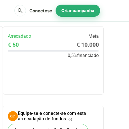
search
Conectese
Criar campanha
Arrecadado
Meta
€ 50
€ 10.000
0,5%
financiado
Partilhar
Doar
Equipe-se e conecte-se com esta
arrecadação de fundos.
info