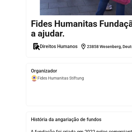
Fides Humanitas Fundaçã
a ajudar.
location_on
Direitos Humanos
23858 Wesenberg, Deut
Organizador
Fides Humanitas Stiftung
História da angariação de fundos
A fundação foi criada em 2022 pelos comerciante