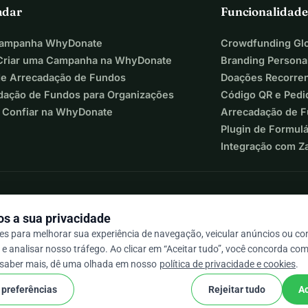
adar
Funcionalidade
Campanha WhyDonate
Crowdfunding Glo
riar uma Campanha na WhyDonate
Branding Persona
de Arrecadação de Fundos
Doações Recorre
dação de Fundos para Organizações
Código QR e Pedi
 Confiar na WhyDonate
Arrecadação de 
Plugin de Formul
Integração com Z
s a sua privacidade
s para melhorar sua experiência de navegação, veicular anúncios ou c
e analisar nosso tráfego. Ao clicar em “Aceitar tudo”, você concorda com
 / 5 com base em mais de 500 avaliações
 saber mais, dê uma olhada em nosso
política de privacidade e cookies
.
 preferências
Rejeitar tudo
Ac
cookie
s e condições
Configurações de Cookies