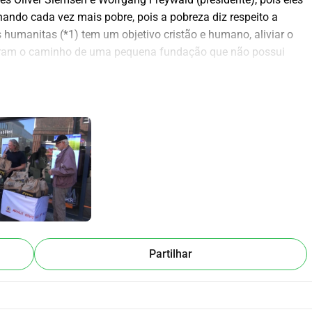
ando cada vez mais pobre, pois a pobreza diz respeito a 
 humanitas (*1) tem um objetivo cristão e humano, aliviar o 
eram o caminho de uma pequena fundação que não possui 
 fazer algo de bom para as pessoas, pois não recebi apenas 
ral, e gostaria de retribuir um pouco disso. 
udantes e nosso empenho, conseguimos dar às pessoas amor, 
á-las materialmente. 
ilantrópico em todo o mundo. Ela apoia pessoas crentes e 
mocional, físico ou material. 
s e temos a intenção de sermos neutros. Todas as pessoas 
és da Bíblia. 
no exterior, e gostaríamos de mencionar o Sri Lanka como 
rmação, palestras, exposições, ações, por exemplo, 
Partilhar
s.