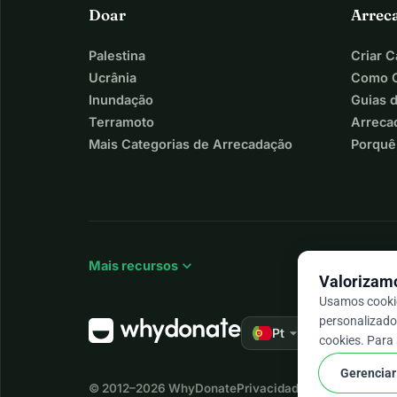
Doar
Arrec
Palestina
Criar 
Ucrânia
Como C
Inundação
Guias 
Terramoto
Arreca
Mais Categorias de Arrecadação
Porquê
expand_more
Mais recursos
Valorizamo
Usamos cookie
personalizado 
arrow_drop_down
★★★★★
Pt
4,9
cookies. Para
Gerenciar
© 2012–2026
WhyDonate
Privacidade e cookies
Termo