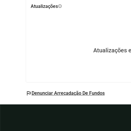
Atualizações
info
Atualizações 
flag
Denunciar Arrecadação De Fundos