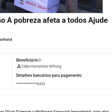
o A pobreza afeta a todos Ajude
schland
Beneficiário
info
Fides Humanitas Stiftung
Detalhes bancários para pagamento
**************6432
s Oliver Siemsen e Wolfgang Freywald (presidente), pois eles 