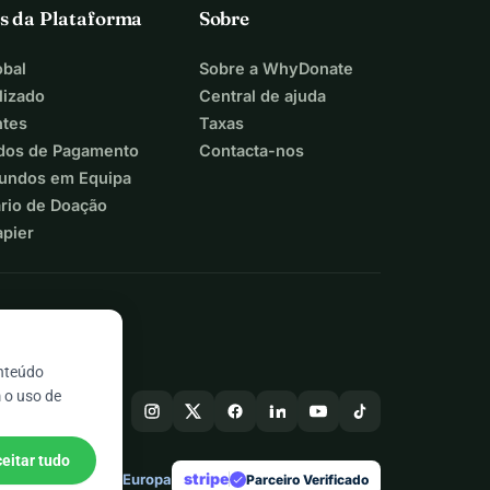
s da Plataforma
Sobre
bal
Sobre a WhyDonate
lizado
Central de ajuda
ntes
Taxas
dos de Pagamento
Contacta-nos
Fundos em Equipa
ário de Doação
apier
onteúdo
 o uso de
eitar tudo
stripe
Feito na Europa
★
Parceiro Verificado
check