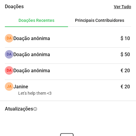
impacto positivo.Muito obrigado por fazer parte disso
Doações
Ver Tudo
Doações Recentes
Principais Contribuidores
Doação anônima
$ 10
DA
Doação anônima
$ 50
DA
Doação anônima
€ 20
DA
Janine
€ 20
JA
Let's help them <3
Atualizações
info