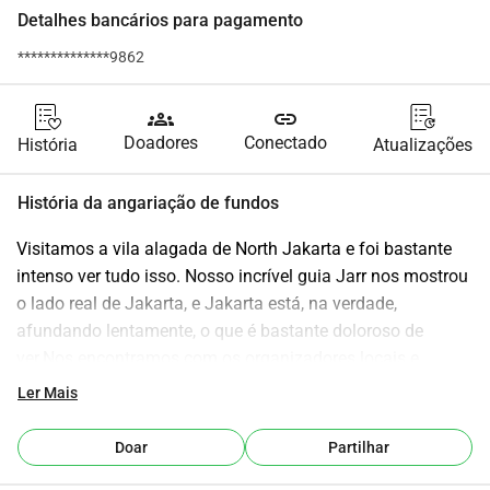
Detalhes bancários para pagamento
**************9862
groups
link
Doadores
Conectado
História
Atualizações
História da angariação de fundos
Visitamos a vila alagada de North Jakarta e foi bastante 
intenso ver tudo isso. Nosso incrível guia Jarr nos mostrou 
o lado real de Jakarta, e Jakarta está, na verdade, 
afundando lentamente, o que é bastante doloroso de 
ver.Nos encontramos com os organizadores locais e 
decidimos criar este GoFundMe.Literalmente, cada 
Ler Mais
pequena contribuição ajuda, e nós voltaremos e 
entregaremos o dinheiro diretamente para as pessoas e os 
Doar
Partilhar
próprios organizadores, então esperamos poder fazer um 