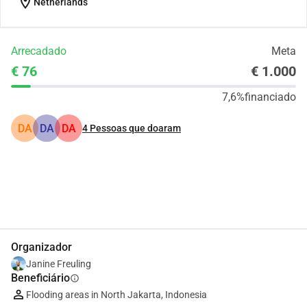
location_on
Netherlands
Arrecadado
Meta
€ 76
€ 1.000
7,6%
financiado
DA
DA
DA
4
Pessoas que doaram
Partilhar
Doar
Organizador
Janine Freuling
Beneficiário
info
Flooding areas in North Jakarta, Indonesia