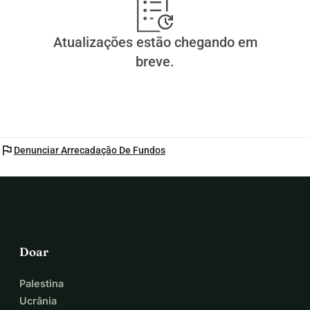
Atualizações estão chegando em
breve.
flag
Denunciar Arrecadação De Fundos
Doar
Palestina
Ucrânia